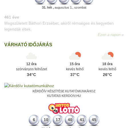
31. hét ,
augusztus 1., szombat
VÁRHATÓ IDŐJÁRÁS
12 óra
15 óra
18 óra
szórványos felhőzet
kevés felhő
kevés felhő
34°C
37°C
26°C
KÉRDŐÍV KÉSZÍTÉSE KUTATÓMUNKÁHOZ
KUTATAS-KERDOIV.HU
6
10
17
40
41
45