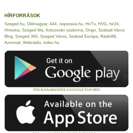
HÍRFORRÁSOK
Szeged.hu
,
Délmagyar
,
444
,
nepszava.hu
,
HírTv
,
HVG
,
hir24
,
Hírextra
,
Szeged Ma
,
Kolozsvári szalonna
,
Origo
,
Szabad Város
Blog
,
Szeged 365
,
Szeged Város
,
Szabad Európa
,
Rádió88
,
Azonnali
,
Webrádió
,
index.hu
RSS ALKALMAZÁSOK A GOOGLE PLAY-BEN