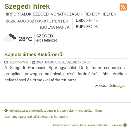
Szegedi hírek
HÍRPORTÁLOK SZEGEDI VONATKOZÁSÚ HÍREI EGY HELYEN
2026. AUGUSZTUS 07., PÉNTEK,
USD
316,45
IBOLYA NAPJA
EUR
364,93
SZEGED
28°C
erős felhőzet
Bajnoki érmek Kiskőrösről
DÉLMAGYAR
|
2024. MÁRCIUS 06., SZERDA - 16:05
A Szegedi Harcosok Sportegyesület Dedi Team csoportja a
grappling országos bajnokság első fordulójáról több értékes
helyezéssel és érmekkel térhetett haza.
Forrás:
Délmagyar
Idei csúcsára emelkedik a benzin ára pénteken – mutatjuk, milyen
üzemanyagárakkal találkozhatunk Szegeden
A bosszúpornónak bárki áldozatul eshet - Galéria