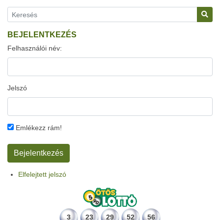
BEJELENTKEZÉS
Felhasználói név:
Jelszó
Emlékezz rám!
Elfelejtett jelszó
3
23
29
52
56