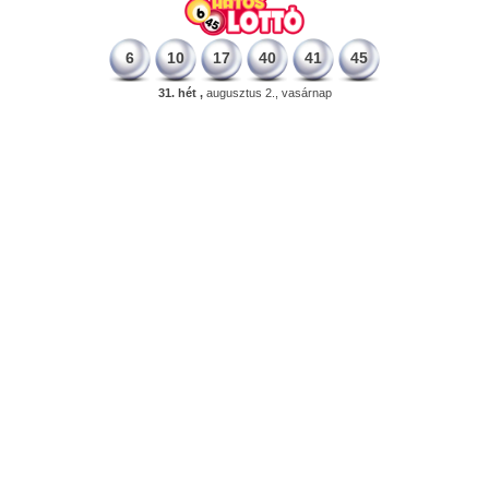
6
10
17
40
41
45
31. hét ,
augusztus 2., vasárnap