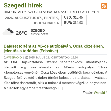
Szegedi hírek
HÍRPORTÁLOK SZEGEDI VONATKOZÁSÚ HÍREI EGY HELYEN
2026. AUGUSZTUS 07., PÉNTEK,
USD
316,45
IBOLYA NAPJA
EUR
364,93
SZEGED
26°C
erős felhőzet
Baleset történt az M5-ös autópályán, Ócsa közelében,
jelentős a torlódás (Frissítve)
WEBRÁDIÓ
|
2025. MÁJUS 29., CSÜTÖRTÖK - 15:10
Az OKF tájékoztatása szerint tehergépkocsi utánfutójának
ütközött egy személyautó az M5-ös autópálya 31-es
kilométerszelvényénél, Ócsa közelében csütörtök kora délután. A
Szeged felé vezető oldalon történt balesethez a dabasi hivatásos
tűzoltókat riasztották, akik a műszaki mentést végzik a helyszínen.
A tűzoltók egy embert feszítővágó [...]
Forrás:
Webrádió