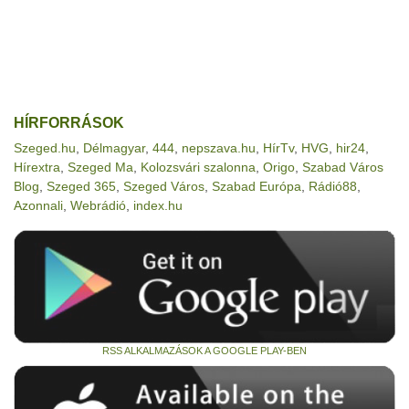
HÍRFORRÁSOK
Szeged.hu
,
Délmagyar
,
444
,
nepszava.hu
,
HírTv
,
HVG
,
hir24
,
Hírextra
,
Szeged Ma
,
Kolozsvári szalonna
,
Origo
,
Szabad Város
Blog
,
Szeged 365
,
Szeged Város
,
Szabad Európa
,
Rádió88
,
Azonnali
,
Webrádió
,
index.hu
RSS ALKALMAZÁSOK A GOOGLE PLAY-BEN