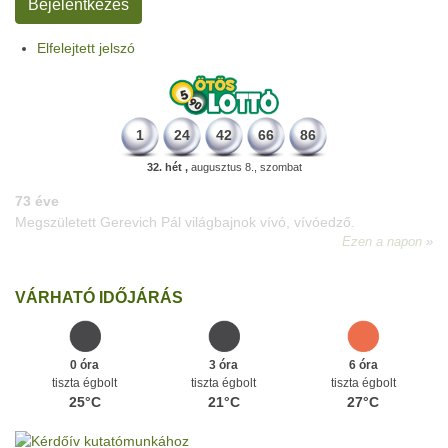
Elfelejtett jelszó
1
24
42
66
86
32. hét ,
augusztus 8., szombat
64 éve
Budapesten megszületett Básti Júlia, Kossuth-díjas színésznő
(Sztálin menyasszonya)
.
Ezen a napon
VÁRHATÓ IDŐJÁRÁS
0 óra
3 óra
6 óra
tiszta égbolt
tiszta égbolt
tiszta égbolt
25°C
21°C
27°C