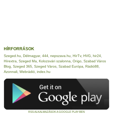
HÍRFORRÁSOK
Szeged.hu
,
Délmagyar
,
444
,
nepszava.hu
,
HírTv
,
HVG
,
hir24
,
Hírextra
,
Szeged Ma
,
Kolozsvári szalonna
,
Origo
,
Szabad Város
Blog
,
Szeged 365
,
Szeged Város
,
Szabad Európa
,
Rádió88
,
Azonnali
,
Webrádió
,
index.hu
RSS ALKALMAZÁSOK A GOOGLE PLAY-BEN