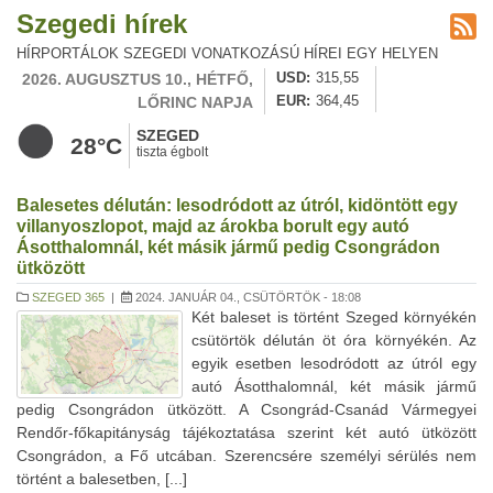
Szegedi hírek
HÍRPORTÁLOK SZEGEDI VONATKOZÁSÚ HÍREI EGY HELYEN
2026. AUGUSZTUS 10., HÉTFŐ,
USD
315,55
LŐRINC NAPJA
EUR
364,45
SZEGED
28°C
tiszta égbolt
Balesetes délután: lesodródott az útról, kidöntött egy
villanyoszlopot, majd az árokba borult egy autó
Ásotthalomnál, két másik jármű pedig Csongrádon
ütközött
SZEGED 365
|
2024. JANUÁR 04., CSÜTÖRTÖK - 18:08
Két baleset is történt Szeged környékén
csütörtök délután öt óra környékén. Az
egyik esetben lesodródott az útról egy
autó Ásotthalomnál, két másik jármű
pedig Csongrádon ütközött. A Csongrád-Csanád Vármegyei
Rendőr-főkapitányság tájékoztatása szerint két autó ütközött
Csongrádon, a Fő utcában. Szerencsére személyi sérülés nem
történt a balesetben, [...]