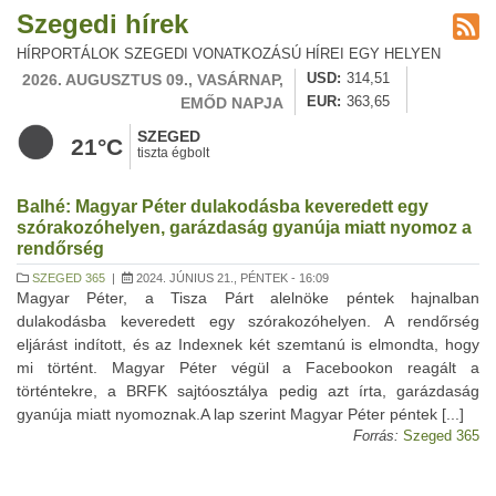
Szegedi hírek
HÍRPORTÁLOK SZEGEDI VONATKOZÁSÚ HÍREI EGY HELYEN
2026. AUGUSZTUS 09., VASÁRNAP,
USD
314,51
EMŐD NAPJA
EUR
363,65
SZEGED
21°C
tiszta égbolt
Balhé: Magyar Péter dulakodásba keveredett egy
szórakozóhelyen, garázdaság gyanúja miatt nyomoz a
rendőrség
SZEGED 365
|
2024. JÚNIUS 21., PÉNTEK - 16:09
Magyar Péter, a Tisza Párt alelnöke péntek hajnalban
dulakodásba keveredett egy szórakozóhelyen. A rendőrség
eljárást indított, és az Indexnek két szemtanú is elmondta, hogy
mi történt. Magyar Péter végül a Facebookon reagált a
történtekre, a BRFK sajtóosztálya pedig azt írta, garázdaság
gyanúja miatt nyomoznak.A lap szerint Magyar Péter péntek [...]
Forrás:
Szeged 365