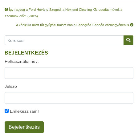
Így ragyog a Ford Hovány Szeged: a Nextend Cleaning Kft. csodát művelt a
szemünk előtt! (videó)
A kánikula miatt tűzgyújtási tilalom van a Csongrád-Csanád vármegyében is
BEJELENTKEZÉS
Felhasználói név:
Jelszó
Emlékezz rám!