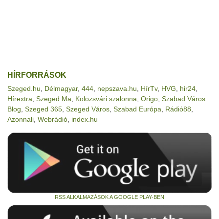
HÍRFORRÁSOK
Szeged.hu
,
Délmagyar
,
444
,
nepszava.hu
,
HírTv
,
HVG
,
hir24
,
Hírextra
,
Szeged Ma
,
Kolozsvári szalonna
,
Origo
,
Szabad Város
Blog
,
Szeged 365
,
Szeged Város
,
Szabad Európa
,
Rádió88
,
Azonnali
,
Webrádió
,
index.hu
RSS ALKALMAZÁSOK A GOOGLE PLAY-BEN