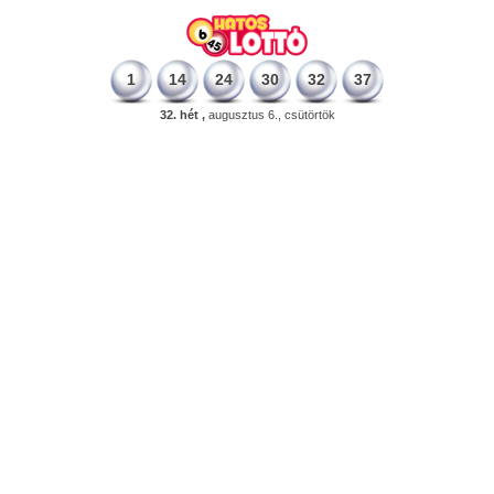
1
14
24
30
32
37
32. hét ,
augusztus 6., csütörtök