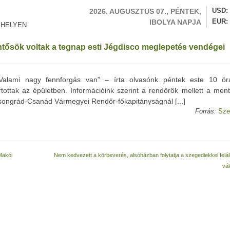
2026. AUGUSZTUS 07., PÉNTEK,
USD
IBOLYA NAPJA
EUR
 HELYEN
ntősök voltak a tegnap esti Jégdisco meglepetés vendégei
 Valami nagy fennforgás van” – írta olvasónk péntek este 10 ór
tottak az épületben. Információink szerint a rendőrök mellett a ment
A Csongrád-Csanád Vármegyei Rendőr-főkapitányságnál [...]
Forrás:
Sze
 Makói
Nem kedvezett a körbeverés, alsóházban folytatja a szegediekkel felá
vál