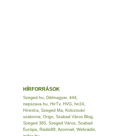
HÍRFORRÁSOK
Szeged.hu
,
Délmagyar
,
444
,
nepszava.hu
,
HírTv
,
HVG
,
hir24
,
Hírextra
,
Szeged Ma
,
Kolozsvári
szalonna
,
Origo
,
Szabad Város Blog
,
Szeged 365
,
Szeged Város
,
Szabad
Európa
,
Rádió88
,
Azonnali
,
Webrádió
,
index.hu