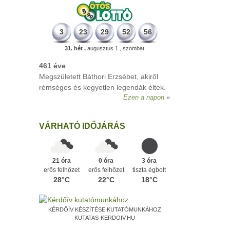
3
23
29
52
56
31. hét ,
augusztus 1., szombat
VÁRHATÓ IDŐJÁRÁS
21 óra
0 óra
3 óra
erős felhőzet
erős felhőzet
tiszta égbolt
28°C
22°C
18°C
KÉRDŐÍV KÉSZÍTÉSE KUTATÓMUNKÁHOZ
KUTATAS-KERDOIV.HU