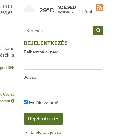
314,51
SZEGED
29°C
szórványos felhőzet
363,65
BEJELENTKEZÉS
a körül
Felhasználói név:
ősök is
ged 365
Jelszó
lló U20-as
ogatott
Emlékezz rám!
Elfelejtett jelszó