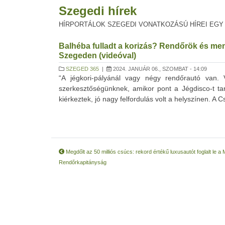
Szegedi hírek
HÍRPORTÁLOK SZEGEDI VONATKOZÁSÚ HÍREI EGY
Balhéba fulladt a korizás? Rendőrök és me
Szegeden (videóval)
SZEGED 365
|
2024. JANUÁR 06., SZOMBAT - 14:09
“A jégkori-pályánál vagy négy rendőrautó van.
szerkesztőségünknek, amikor pont a Jégdisco-t tar
kiérkeztek, jó nagy felfordulás volt a helyszínen. 
Megdőlt az 50 milliós csúcs: rekord értékű luxusautót foglalt le a
Rendőrkapitányság