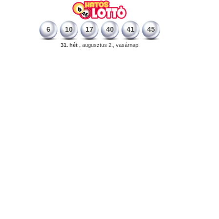
6
10
17
40
41
45
31. hét ,
augusztus 2., vasárnap