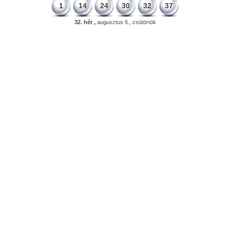
1
14
24
30
32
37
32. hét ,
augusztus 6., csütörtök