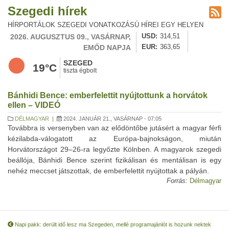
Szegedi hírek
HÍRPORTÁLOK SZEGEDI VONATKOZÁSÚ HÍREI EGY HELYEN
2026. AUGUSZTUS 09., VASÁRNAP,
USD
314,51
EMŐD NAPJA
EUR
363,65
SZEGED
19°C
tiszta égbolt
Bánhidi Bence: emberfelettit nyújtottunk a horvátok
ellen – VIDEÓ
DÉLMAGYAR
|
2024. JANUÁR 21., VASÁRNAP - 07:05
Továbbra is versenyben van az elődöntőbe jutásért a magyar férfi
kézilabda-válogatott az Európa-bajnokságon, miután
Horvátországot 29–26-ra legyőzte Kölnben. A magyarok szegedi
beállója, Bánhidi Bence szerint fizikálisan és mentálisan is egy
nehéz meccset játszottak, de emberfelettit nyújtottak a pályán.
Forrás:
Délmagyar
Napi pakk: derült idő lesz ma Szegeden, mellé programajánlót is hozunk nektek