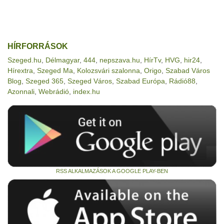
HÍRFORRÁSOK
Szeged.hu
,
Délmagyar
,
444
,
nepszava.hu
,
HírTv
,
HVG
,
hir24
,
Hírextra
,
Szeged Ma
,
Kolozsvári szalonna
,
Origo
,
Szabad Város
Blog
,
Szeged 365
,
Szeged Város
,
Szabad Európa
,
Rádió88
,
Azonnali
,
Webrádió
,
index.hu
RSS ALKALMAZÁSOK A GOOGLE PLAY-BEN