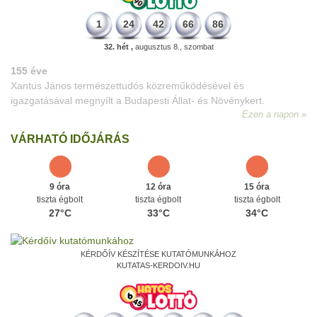
1
24
42
66
86
32. hét ,
augusztus 8., szombat
VÁRHATÓ IDŐJÁRÁS
9 óra
12 óra
15 óra
tiszta égbolt
tiszta égbolt
tiszta égbolt
27°C
33°C
34°C
KÉRDŐÍV KÉSZÍTÉSE KUTATÓMUNKÁHOZ
KUTATAS-KERDOIV.HU