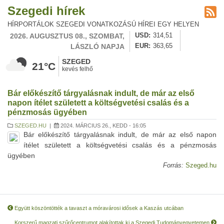
Szegedi hírek
HÍRPORTÁLOK SZEGEDI VONATKOZÁSÚ HÍREI EGY HELYEN
2026. AUGUSZTUS 08., SZOMBAT,
USD
314,51
LÁSZLÓ NAPJA
EUR
363,65
SZEGED
21°C
kevés felhő
Bár előkészítő tárgyalásnak indult, de már az első
napon ítélet született a költségvetési csalás és a
pénzmosás ügyében
SZEGED.HU
|
2024. MÁRCIUS 26., KEDD - 16:05
Bár előkészítő tárgyalásnak indult, de már az első napon
ítélet született a költségvetési csalás és a pénzmosás
ügyében
Forrás:
Szeged.hu
Együtt köszöntötték a tavaszt a móravárosi idősek a Kaszás utcában
Korszerű magzati szűrőcentrumot alakítottak ki a Szegedi Tudományegyetemen