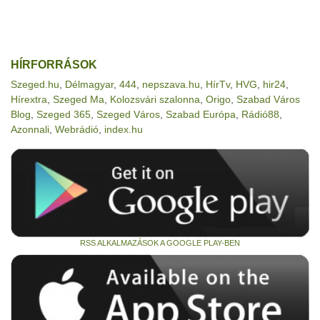
HÍRFORRÁSOK
Szeged.hu
,
Délmagyar
,
444
,
nepszava.hu
,
HírTv
,
HVG
,
hir24
,
Hírextra
,
Szeged Ma
,
Kolozsvári szalonna
,
Origo
,
Szabad Város
Blog
,
Szeged 365
,
Szeged Város
,
Szabad Európa
,
Rádió88
,
Azonnali
,
Webrádió
,
index.hu
RSS ALKALMAZÁSOK A GOOGLE PLAY-BEN