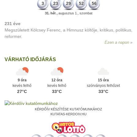
3
23
29
52
56
31. hét ,
augusztus 1., szombat
231 éve
Megszületett Kölcsey Ferenc, a Himnusz költője, kritikus, politikus,
reformer.
Ezen a napon
VÁRHATÓ IDŐJÁRÁS
9 óra
12 óra
15 óra
kevés felhő
kevés felhő
szórványos felhőzet
27°C
33°C
33°C
KÉRDŐÍV KÉSZÍTÉSE KUTATÓMUNKÁHOZ
KUTATAS-KERDOIV.HU