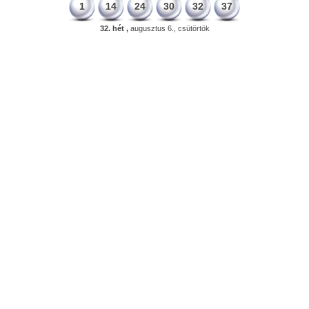
1
14
24
30
32
37
32. hét ,
augusztus 6., csütörtök