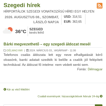
Szegedi hírek
HÍRPORTÁLOK SZEGEDI VONATKOZÁSÚ HÍREI EGY HELYEN
2026. AUGUSZTUS 08., SZOMBAT,
USD
314,51
LÁSZLÓ NAPJA
EUR
363,65
SZEGED
36°C
kevés felhő
Bárki megvezethető – egy szegedi áldozat mesél
DÉLMAGYAR
|
2024. MÁRCIUS 03., VASÁRNAP - 11:06
Telefonos csalás áldozata lett egy neve elhallgatását kérő
olvasónk, banki adatait szedték ki belőle a csalók jól felépített
technikával. Az áldozat fő intelme: nem védett senki sem.
Forrás:
Délmagyar
Kár az első félidőért
Családi események: házasságkötések február 24-éig