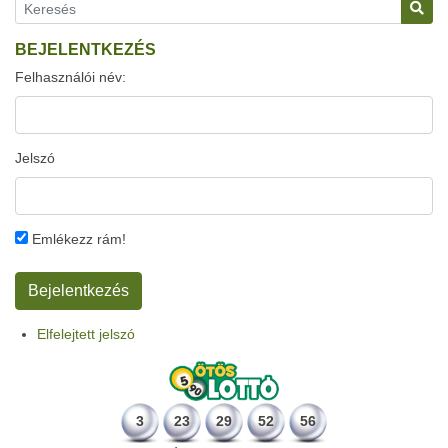
BEJELENTKEZÉS
Felhasználói név:
Jelszó
Emlékezz rám!
Elfelejtett jelszó
3
23
29
52
56