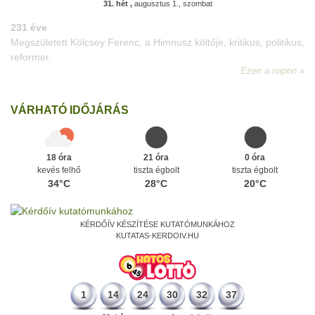
31. hét ,
augusztus 1., szombat
VÁRHATÓ IDŐJÁRÁS
18 óra
21 óra
0 óra
kevés felhő
tiszta égbolt
tiszta égbolt
34°C
28°C
20°C
KÉRDŐÍV KÉSZÍTÉSE KUTATÓMUNKÁHOZ
KUTATAS-KERDOIV.HU
1
14
24
30
32
37