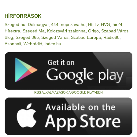
HÍRFORRÁSOK
Szeged.hu
,
Délmagyar
,
444
,
nepszava.hu
,
HírTv
,
HVG
,
hir24
,
Hírextra
,
Szeged Ma
,
Kolozsvári szalonna
,
Origo
,
Szabad Város
Blog
,
Szeged 365
,
Szeged Város
,
Szabad Európa
,
Rádió88
,
Azonnali
,
Webrádió
,
index.hu
RSS ALKALMAZÁSOK A GOOGLE PLAY-BEN