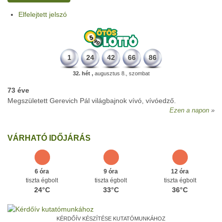
Elfelejtett jelszó
1
24
42
66
86
32. hét ,
augusztus 8., szombat
73 éve
Megszületett Gerevich Pál világbajnok vívó, vívóedző.
Ezen a napon
VÁRHATÓ IDŐJÁRÁS
6 óra
9 óra
12 óra
tiszta égbolt
tiszta égbolt
tiszta égbolt
24°C
33°C
36°C
KÉRDŐÍV KÉSZÍTÉSE KUTATÓMUNKÁHOZ