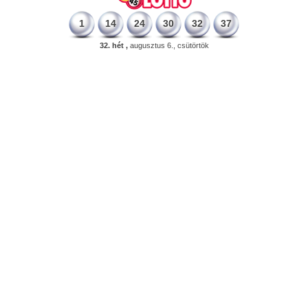
1
14
24
30
32
37
32. hét ,
augusztus 6., csütörtök