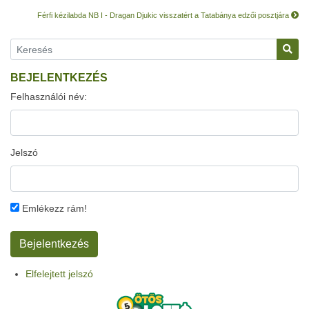
Férfi kézilabda NB I - Dragan Djukic visszatért a Tatabánya edzői posztjára
BEJELENTKEZÉS
Felhasználói név:
Jelszó
Emlékezz rám!
Elfelejtett jelszó