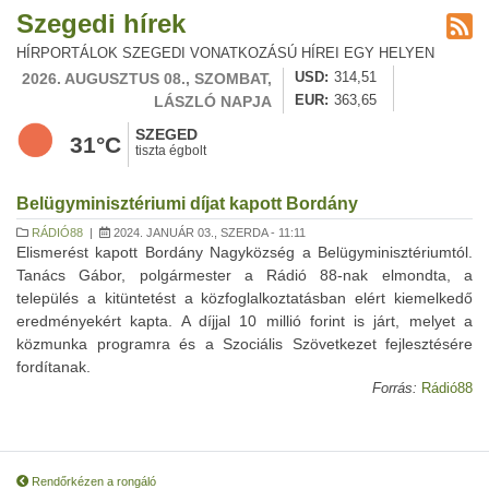
Szegedi hírek
HÍRPORTÁLOK SZEGEDI VONATKOZÁSÚ HÍREI EGY HELYEN
2026. AUGUSZTUS 08., SZOMBAT,
USD
314,51
LÁSZLÓ NAPJA
EUR
363,65
SZEGED
31°C
tiszta égbolt
Belügyminisztériumi díjat kapott Bordány
RÁDIÓ88
|
2024. JANUÁR 03., SZERDA - 11:11
Elismerést kapott Bordány Nagyközség a Belügyminisztériumtól.
Tanács Gábor, polgármester a Rádió 88-nak elmondta, a
település a kitüntetést a közfoglalkoztatásban elért kiemelkedő
eredményekért kapta. A díjjal 10 millió forint is járt, melyet a
közmunka programra és a Szociális Szövetkezet fejlesztésére
fordítanak.
Forrás:
Rádió88
Rendőrkézen a rongáló