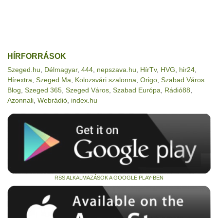
HÍRFORRÁSOK
Szeged.hu
,
Délmagyar
,
444
,
nepszava.hu
,
HírTv
,
HVG
,
hir24
,
Hírextra
,
Szeged Ma
,
Kolozsvári szalonna
,
Origo
,
Szabad Város
Blog
,
Szeged 365
,
Szeged Város
,
Szabad Európa
,
Rádió88
,
Azonnali
,
Webrádió
,
index.hu
RSS ALKALMAZÁSOK A GOOGLE PLAY-BEN