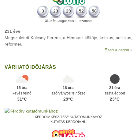
3
23
29
52
56
31. hét ,
augusztus 1., szombat
231 éve
Megszületett Kölcsey Ferenc, a Himnusz költője, kritikus, politikus,
reformer.
Ezen a napon
VÁRHATÓ IDŐJÁRÁS
15 óra
18 óra
21 óra
kevés felhő
szórványos felhőzet
tiszta égbolt
31°C
29°C
23°C
KÉRDŐÍV KÉSZÍTÉSE KUTATÓMUNKÁHOZ
KUTATAS-KERDOIV.HU