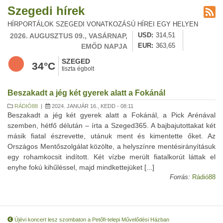
Szegedi hírek
HÍRPORTÁLOK SZEGEDI VONATKOZÁSÚ HÍREI EGY HELYEN
2026. AUGUSZTUS 09., VASÁRNAP,
USD
314,51
EMŐD NAPJA
EUR
363,65
SZEGED
34°C
tiszta égbolt
Beszakadt a jég két gyerek alatt a Fokánál
RÁDIÓ88
|
2024. JANUÁR 16., KEDD - 08:11
Beszakadt a jég két gyerek alatt a Fokánál, a Pick Arénával
szemben, hétfő délután – írta a Szeged365. A bajbajutottakat két
másik fiatal észrevette, utánuk ment és kimentette őket. Az
Országos Mentőszolgálat közölte, a helyszínre mentésirányításuk
egy rohamkocsit indított. Két vízbe merült fiatalkorút láttak el
enyhe fokú kihűléssel, majd mindkettejüket [...]
Forrás:
Rádió88
Újévi koncert lesz szombaton a Petőfi-telepi Művelődési Házban