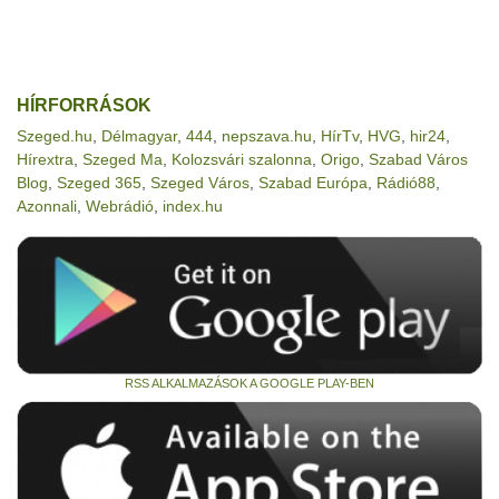
HÍRFORRÁSOK
Szeged.hu
,
Délmagyar
,
444
,
nepszava.hu
,
HírTv
,
HVG
,
hir24
,
Hírextra
,
Szeged Ma
,
Kolozsvári szalonna
,
Origo
,
Szabad Város
Blog
,
Szeged 365
,
Szeged Város
,
Szabad Európa
,
Rádió88
,
Azonnali
,
Webrádió
,
index.hu
RSS ALKALMAZÁSOK A GOOGLE PLAY-BEN