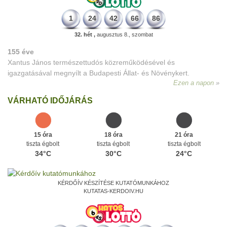
1
24
42
66
86
32. hét ,
augusztus 8., szombat
155 éve
Xantus János természettudós közreműködésével és
igazgatásával megnyílt a Budapesti Állat- és Növénykert.
Ezen a napon
VÁRHATÓ IDŐJÁRÁS
15 óra
18 óra
21 óra
tiszta égbolt
tiszta égbolt
tiszta égbolt
34°C
30°C
24°C
KÉRDŐÍV KÉSZÍTÉSE KUTATÓMUNKÁHOZ
KUTATAS-KERDOIV.HU