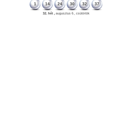
1
14
24
30
32
37
32. hét ,
augusztus 6., csütörtök