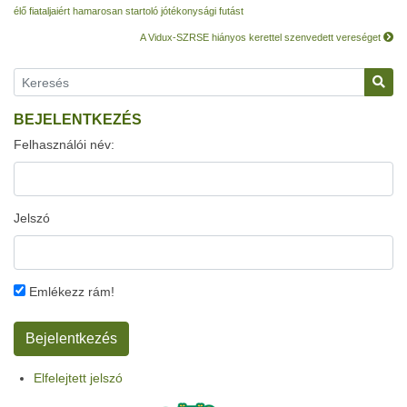
élő fiataljaiért hamarosan startoló jótékonysági futást
A Vidux-SZRSE hiányos kerettel szenvedett vereséget
BEJELENTKEZÉS
Felhasználói név:
Jelszó
Emlékezz rám!
Elfelejtett jelszó