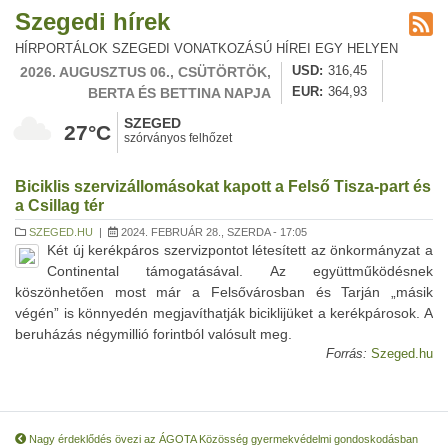
Szegedi hírek
HÍRPORTÁLOK SZEGEDI VONATKOZÁSÚ HÍREI EGY HELYEN
2026. AUGUSZTUS 06., CSÜTÖRTÖK,
USD
316,45
BERTA ÉS BETTINA NAPJA
EUR
364,93
SZEGED
27°C
szórványos felhőzet
Biciklis szervizállomásokat kapott a Felső Tisza-part és
a Csillag tér
SZEGED.HU
|
2024. FEBRUÁR 28., SZERDA - 17:05
Két új kerékpáros szervizpontot létesített az önkormányzat a
Continental támogatásával. Az együttműködésnek
köszönhetően most már a Felsővárosban és Tarján „másik
végén” is könnyedén megjavíthatják biciklijüket a kerékpárosok. A
beruházás négymillió forintból valósult meg.
Forrás:
Szeged.hu
Nagy érdeklődés övezi az ÁGOTA Közösség gyermekvédelmi gondoskodásban