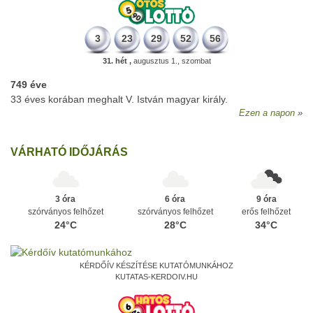
3
23
29
52
56
31. hét ,
augusztus 1., szombat
749 éve
33 éves korában meghalt V. István magyar király.
Ezen a napon
VÁRHATÓ IDŐJÁRÁS
3 óra
6 óra
9 óra
szórványos felhőzet
szórványos felhőzet
erős felhőzet
24°C
28°C
34°C
KÉRDŐÍV KÉSZÍTÉSE KUTATÓMUNKÁHOZ
KUTATAS-KERDOIV.HU