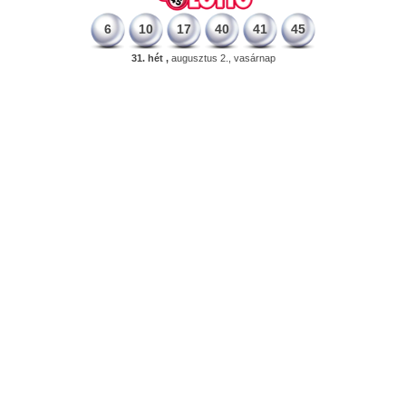
6
10
17
40
41
45
31. hét ,
augusztus 2., vasárnap