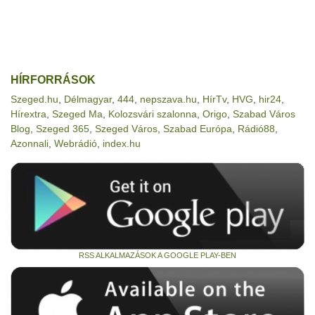
HÍRFORRÁSOK
Szeged.hu
,
Délmagyar
,
444
,
nepszava.hu
,
HírTv
,
HVG
,
hir24
,
Hírextra
,
Szeged Ma
,
Kolozsvári szalonna
,
Origo
,
Szabad Város
Blog
,
Szeged 365
,
Szeged Város
,
Szabad Európa
,
Rádió88
,
Azonnali
,
Webrádió
,
index.hu
RSS ALKALMAZÁSOK A GOOGLE PLAY-BEN