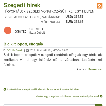
Szegedi hírek
HÍRPORTÁLOK SZEGEDI VONATKOZÁSÚ HÍREI EGY HELYEN
2026. AUGUSZTUS 09., VASÁRNAP,
USD
314,51
EMŐD NAPJA
EUR
363,65
SZEGED
26°C
tiszta égbolt
Biciklit lopott, elfogták
DÉLMAGYAR
|
2024. JANUÁR 16., KEDD - 03:05
Biciklit lopott, elfogták A szegedi rendőrök elfogtak egy férfit, aki
kerékpárt vitt el egy lakóház elől a városban. Lopásért kell
felelnie.
Forrás:
Délmagyar
A délelőttünk a napé, a délutánunk és az esténk a rétegfelhőké
Lehet-e egy megafonos influenszernek emberi pillanata?