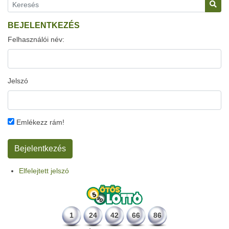
BEJELENTKEZÉS
Felhasználói név:
Jelszó
Emlékezz rám!
Elfelejtett jelszó
1
24
42
66
86