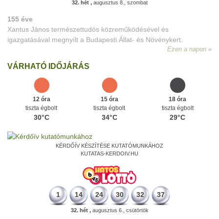
32. hét ,
augusztus 8., szombat
155 éve
Xantus János természettudós közreműködésével és
igazgatásával megnyílt a Budapesti Állat- és Növénykert.
Ezen a napon
VÁRHATÓ IDŐJÁRÁS
12 óra
15 óra
18 óra
tiszta égbolt
tiszta égbolt
tiszta égbolt
30°C
34°C
29°C
KÉRDŐÍV KÉSZÍTÉSE KUTATÓMUNKÁHOZ
KUTATAS-KERDOIV.HU
1
14
24
30
32
37
32. hét ,
augusztus 6., csütörtök