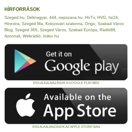
HÍRFORRÁSOK
Szeged.hu
,
Délmagyar
,
444
,
nepszava.hu
,
HírTv
,
HVG
,
hir24
,
Hírextra
,
Szeged Ma
,
Kolozsvári szalonna
,
Origo
,
Szabad Város
Blog
,
Szeged 365
,
Szeged Város
,
Szabad Európa
,
Rádió88
,
Azonnali
,
Webrádió
,
index.hu
RSS ALKALMAZÁSOK A GOOGLE PLAY-BEN
RSS ALKALMAZÁSOK AZ APPLE STORE-BAN