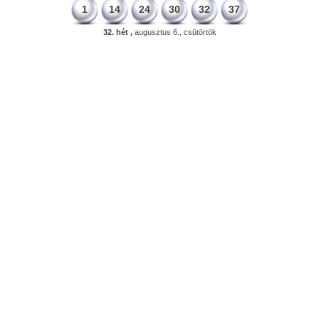
1
14
24
30
32
37
32. hét ,
augusztus 6., csütörtök