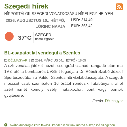
Szegedi hírek
HÍRPORTÁLOK SZEGEDI VONATKOZÁSÚ HÍREI EGY HELYEN
2026. AUGUSZTUS 10., HÉTFŐ,
USD
314,49
LŐRINC NAPJA
EUR
363,42
SZEGED
37°C
tiszta égbolt
BL-csapatot lát vendégül a Szentes
DÉLMAGYAR
|
2024. MÁRCIUS 04., HÉTFŐ - 18:05
A színvonalas játékot hozott csongrád-csanádi rangadó után ma
19 órától a bombaerős UVSE-t fogadja a Dr. Rébeli-Szabó József
Sportuszodában a Valdor Szentes női vízilabdacsapata. A szegedi
meccsét csak szombaton 16 órától rendezik Tatabányán, ahol
azért ismét komoly esély mutatkozhat pont vagy pontok
gyűjtésére.
Forrás:
Délmagyar
Tovább dübörög a kora tavasz, kedden is velünk marad a szép idő Szegeden