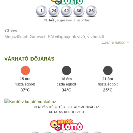
1
24
42
66
86
32. hét ,
augusztus 8., szombat
73 éve
Megszületett Gerevich Pál világbajnok vívó, vívóedző.
Ezen a napon
VÁRHATÓ IDŐJÁRÁS
15 óra
18 óra
21 óra
tiszta égbolt
tiszta égbolt
tiszta égbolt
37°C
34°C
25°C
KÉRDŐÍV KÉSZÍTÉSE KUTATÓMUNKÁHOZ
KUTATAS-KERDOIV.HU