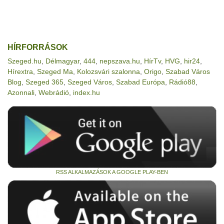
HÍRFORRÁSOK
Szeged.hu
,
Délmagyar
,
444
,
nepszava.hu
,
HírTv
,
HVG
,
hir24
,
Hírextra
,
Szeged Ma
,
Kolozsvári szalonna
,
Origo
,
Szabad Város
Blog
,
Szeged 365
,
Szeged Város
,
Szabad Európa
,
Rádió88
,
Azonnali
,
Webrádió
,
index.hu
RSS ALKALMAZÁSOK A GOOGLE PLAY-BEN