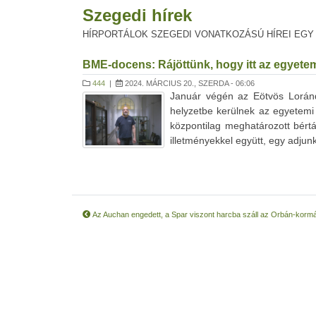
Szegedi hírek
HÍRPORTÁLOK SZEGEDI VONATKOZÁSÚ HÍREI EGY
BME-docens: Rájöttünk, hogy itt az egyetem
444
|
2024. MÁRCIUS 20., SZERDA - 06:06
Január végén az Eötvös Loránd
helyzetbe kerülnek az egyetemi
központilag meghatározott bértá
illetményekkel együtt, egy adjunkt
Az Auchan engedett, a Spar viszont harcba száll az Orbán-korm