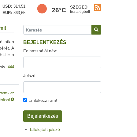
USD
314,51
SZEGED
26°C
tiszta égbolt
EUR
363,65
mit
ltatlan
BEJELENTKEZÉS
érét. A
Felhasználói név:
 ELTE-n
rás:
444
Jelszó
ztettek az
telével
Emlékezz rám!
Elfelejtett jelszó