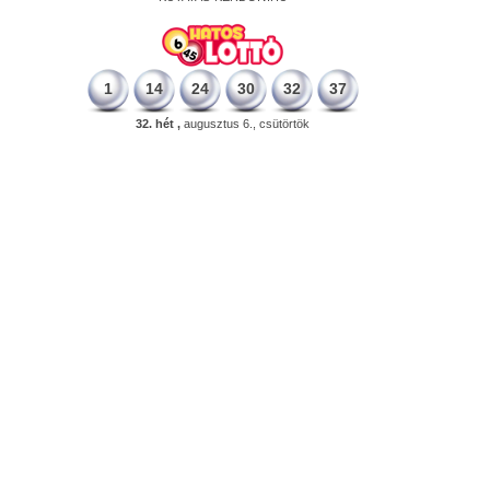
1
14
24
30
32
37
32. hét ,
augusztus 6., csütörtök