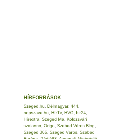
HÍRFORRÁSOK
Szeged.hu
,
Délmagyar
,
444
,
nepszava.hu
,
HírTv
,
HVG
,
hir24
,
Hírextra
,
Szeged Ma
,
Kolozsvári
szalonna
,
Origo
,
Szabad Város Blog
,
Szeged 365
,
Szeged Város
,
Szabad
Európa
,
Rádió88
,
Azonnali
,
Webrádió
,