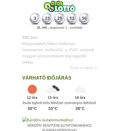
3
23
29
52
56
31. hét ,
augusztus 1., szombat
331 éve
Megszületett Mikes Kelemen
memoáríró, műfordító, a XVIII. századi
magyar prózairodalom legnagyobb
alakja.
Ezen a napon
VÁRHATÓ IDŐJÁRÁS
12 óra
15 óra
18 óra
tiszta égbolt
erős felhőzet
szórványos felhőzet
30°C
33°C
28°C
KÉRDŐÍV KÉSZÍTÉSE KUTATÓMUNKÁHOZ
KUTATAS-KERDOIV.HU