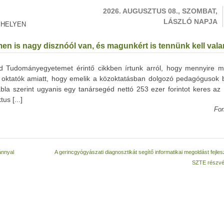
2026. AUGUSZTUS 08., SZOMBAT,
LÁSZLÓ NAPJA
 HELYEN
en is nagy disznóól van, és magunkért is tennünk kell vala
 Tudományegyetemet érintő cikkben írtunk arról, hogy mennyire mé
 oktatók amiatt, hogy emelik a közoktatásban dolgozó pedagógusok b
bla szerint ugyanis egy tanársegéd nettó 253 ezer forintot keres az
us [...]
For
ánnyal
A gerincgyógyászati diagnosztikát segítő informatikai megoldást fejles
SZTE részvé