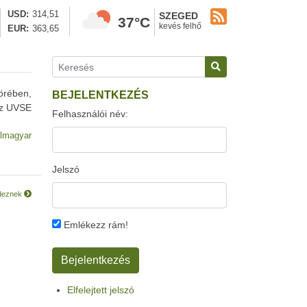
USD
314,51
SZEGED
37°C
kevés felhő
EUR
363,65
örében,
BEJELENTKEZÉS
az UVSE
Felhasználói név:
lmagyar
Jelszó
ndeznek
Emlékezz rám!
Elfelejtett jelszó