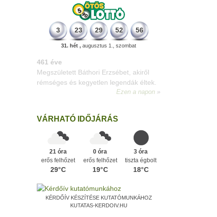
3
23
29
52
56
31. hét ,
augusztus 1., szombat
196 éve
Megszületett Kondor Gusztáv
csillagász, matematikus, egyetemi
tanár, akadémikus.
Ezen a napon
VÁRHATÓ IDŐJÁRÁS
21 óra
0 óra
3 óra
erős felhőzet
erős felhőzet
tiszta égbolt
29°C
19°C
18°C
KÉRDŐÍV KÉSZÍTÉSE KUTATÓMUNKÁHOZ
KUTATAS-KERDOIV.HU