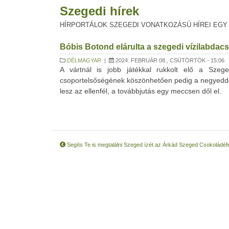
Szegedi hírek
HÍRPORTÁLOK SZEGEDI VONATKOZÁSÚ HÍREI EGY
Bóbis Botond elárulta a szegedi vízilabdac
DÉLMAGYAR
|
2024. FEBRUÁR 08., CSÜTÖRTÖK - 15:06
A vártnál is jobb játékkal rukkolt elő a Szege
csoportelsőségének köszönhetően pedig a negyeddö
lesz az ellenfél, a továbbjutás egy meccsen dől el.
Segíts Te is megtalálni Szeged ízét az Árkád Szeged Csokoládéfe