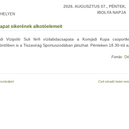
2026. AUGUSZTUS 07., PÉNTEK,
IBOLYA NAPJA
 HELYEN
sapat sikerének alkotóelemeit
di Vízipóló Suli férfi vízilabdacsapata a Komjádi Kupa csoportk
ntőben is a Tiszavirág Sportuszodában játszhat. Pénteken 18.30-tól 
Forrás:
Dé
sztiválon!
Civil véradó hetet re