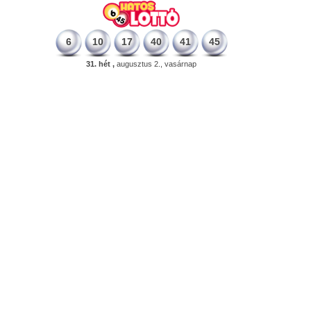
6
10
17
40
41
45
31. hét ,
augusztus 2., vasárnap