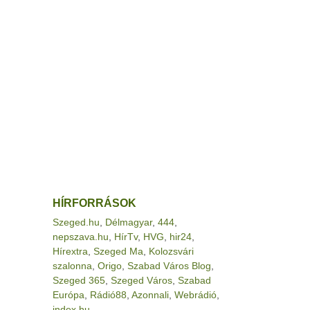
HÍRFORRÁSOK
Szeged.hu
,
Délmagyar
,
444
,
nepszava.hu
,
HírTv
,
HVG
,
hir24
,
Hírextra
,
Szeged Ma
,
Kolozsvári
szalonna
,
Origo
,
Szabad Város Blog
,
Szeged 365
,
Szeged Város
,
Szabad
Európa
,
Rádió88
,
Azonnali
,
Webrádió
,
index.hu