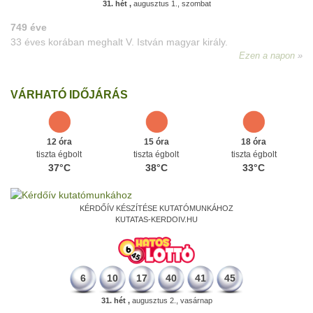
31. hét ,
augusztus 1., szombat
VÁRHATÓ IDŐJÁRÁS
12 óra
15 óra
18 óra
tiszta égbolt
tiszta égbolt
tiszta égbolt
37°C
38°C
33°C
KÉRDŐÍV KÉSZÍTÉSE KUTATÓMUNKÁHOZ
KUTATAS-KERDOIV.HU
6
10
17
40
41
45
31. hét ,
augusztus 2., vasárnap