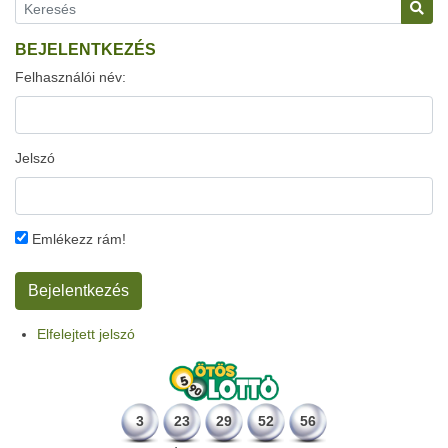
BEJELENTKEZÉS
Felhasználói név:
Jelszó
Emlékezz rám!
Elfelejtett jelszó
3
23
29
52
56