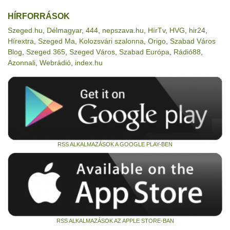
HÍRFORRÁSOK
Szeged.hu
,
Délmagyar
,
444
,
nepszava.hu
,
HírTv
,
HVG
,
hir24
,
Hírextra
,
Szeged Ma
,
Kolozsvári szalonna
,
Origo
,
Szabad Város
Blog
,
Szeged 365
,
Szeged Város
,
Szabad Európa
,
Rádió88
,
Azonnali
,
Webrádió
,
index.hu
RSS ALKALMAZÁSOK A GOOGLE PLAY-BEN
RSS ALKALMAZÁSOK AZ APPLE STORE-BAN