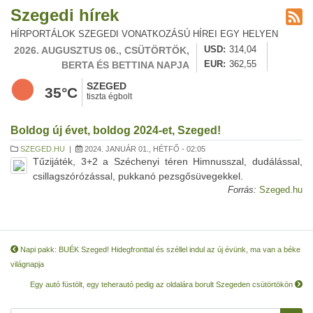
Szegedi hírek
HÍRPORTÁLOK SZEGEDI VONATKOZÁSÚ HÍREI EGY HELYEN
2026. AUGUSZTUS 06., CSÜTÖRTÖK,
USD
314,04
BERTA ÉS BETTINA NAPJA
EUR
362,55
SZEGED
35°C
tiszta égbolt
Boldog új évet, boldog 2024-et, Szeged!
SZEGED.HU
|
2024. JANUÁR 01., HÉTFŐ - 02:05
Tűzijáték, 3+2 a Széchenyi téren Himnusszal, dudálással,
csillagszórózással, pukkanó pezsgősüvegekkel.
Forrás:
Szeged.hu
Napi pakk: BUÉK Szeged! Hidegfronttal és széllel indul az új évünk, ma van a béke
világnapja
Egy autó füstölt, egy teherautó pedig az oldalára borult Szegeden csütörtökön