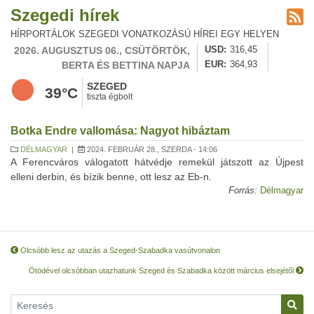
Szegedi hírek
HÍRPORTÁLOK SZEGEDI VONATKOZÁSÚ HÍREI EGY HELYEN
2026. AUGUSZTUS 06., CSÜTÖRTÖK,
USD
316,45
BERTA ÉS BETTINA NAPJA
EUR
364,93
SZEGED
39°C
tiszta égbolt
Botka Endre vallomása: Nagyot hibáztam
DÉLMAGYAR
|
2024. FEBRUÁR 28., SZERDA - 14:06
A Ferencváros válogatott hátvédje remekül játszott az Újpest
elleni derbin, és bízik benne, ott lesz az Eb-n.
Forrás:
Délmagyar
Olcsóbb lesz az utazás a Szeged-Szabadka vasútvonalon
Ötödével olcsóbban utazhatunk Szeged és Szabadka között március elsejétől