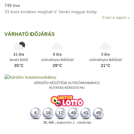
749 éve
33 éves korában meghalt V. István magyar király.
Ezen a napon
VÁRHATÓ IDŐJÁRÁS
21 óra
0 óra
3 óra
kevés felhő
szórványos felhőzet
szórványos felhőzet
35°C
29°C
21°C
KÉRDŐÍV KÉSZÍTÉSE KUTATÓMUNKÁHOZ
KUTATAS-KERDOIV.HU
6
10
17
40
41
45
31. hét ,
augusztus 2., vasárnap