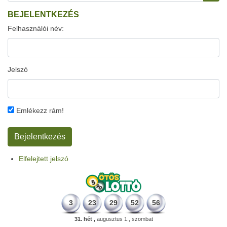
BEJELENTKEZÉS
Felhasználói név:
Jelszó
Emlékezz rám!
Elfelejtett jelszó
3
23
29
52
56
31. hét ,
augusztus 1., szombat