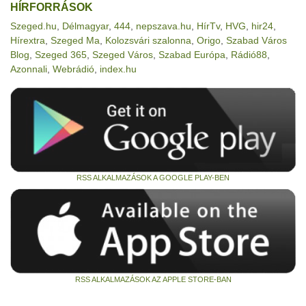
HÍRFORRÁSOK
Szeged.hu
,
Délmagyar
,
444
,
nepszava.hu
,
HírTv
,
HVG
,
hir24
,
Hírextra
,
Szeged Ma
,
Kolozsvári szalonna
,
Origo
,
Szabad Város
Blog
,
Szeged 365
,
Szeged Város
,
Szabad Európa
,
Rádió88
,
Azonnali
,
Webrádió
,
index.hu
RSS ALKALMAZÁSOK A GOOGLE PLAY-BEN
RSS ALKALMAZÁSOK AZ APPLE STORE-BAN