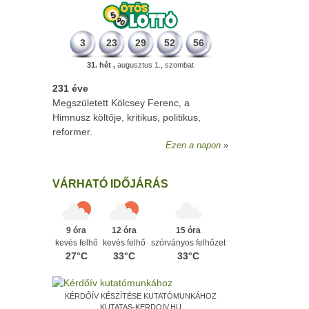
3
23
29
52
56
31. hét ,
augusztus 1., szombat
231 éve
Megszületett Kölcsey Ferenc, a
Himnusz költője, kritikus, politikus,
reformer.
Ezen a napon
VÁRHATÓ IDŐJÁRÁS
9 óra
12 óra
15 óra
kevés felhő
kevés felhő
szórványos felhőzet
27°C
33°C
33°C
KÉRDŐÍV KÉSZÍTÉSE KUTATÓMUNKÁHOZ
KUTATAS-KERDOIV.HU