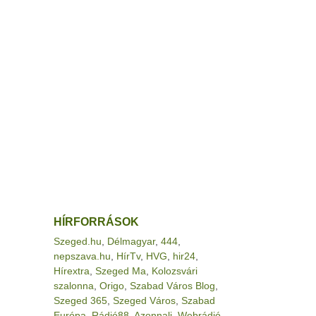
HÍRFORRÁSOK
Szeged.hu
,
Délmagyar
,
444
,
nepszava.hu
,
HírTv
,
HVG
,
hir24
,
Hírextra
,
Szeged Ma
,
Kolozsvári
szalonna
,
Origo
,
Szabad Város Blog
,
Szeged 365
,
Szeged Város
,
Szabad
Európa
,
Rádió88
,
Azonnali
,
Webrádió
,