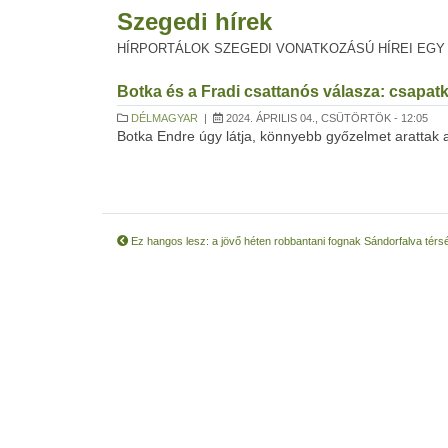
Szegedi hírek
HÍRPORTÁLOK SZEGEDI VONATKOZÁSÚ HÍREI EGY
Botka és a Fradi csattanós válasza: csapatka
DÉLMAGYAR
|
2024. ÁPRILIS 04., CSÜTÖRTÖK - 12:05
Botka Endre úgy látja, könnyebb győzelmet arattak a
Ez hangos lesz: a jövő héten robbantani fognak Sándorfalva tér