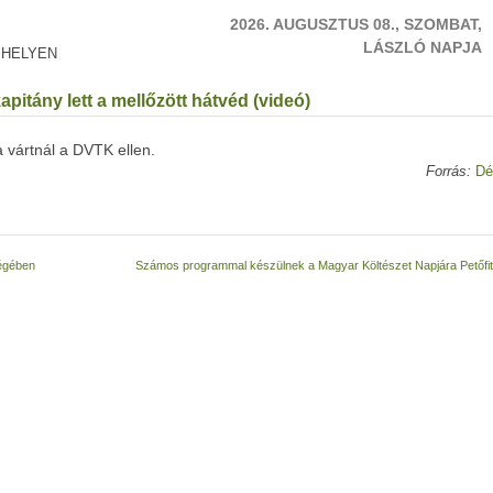
2026. AUGUSZTUS 08., SZOMBAT,
LÁSZLÓ NAPJA
 HELYEN
pitány lett a mellőzött hátvéd (videó)
 vártnál a DVTK ellen.
Forrás:
Dé
ségében
Számos programmal készülnek a Magyar Költészet Napjára Petőfi