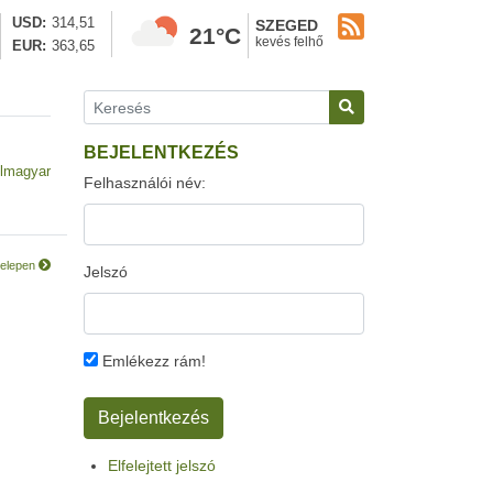
USD
314,51
SZEGED
21°C
kevés felhő
EUR
363,65
BEJELENTKEZÉS
lmagyar
Felhasználói név:
telepen
Jelszó
Emlékezz rám!
Elfelejtett jelszó