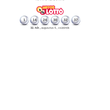
1
14
24
30
32
37
32. hét ,
augusztus 6., csütörtök