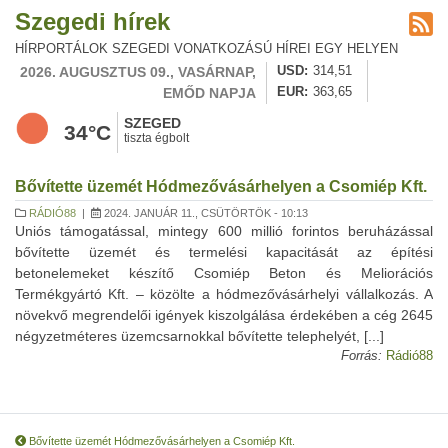
Szegedi hírek
HÍRPORTÁLOK SZEGEDI VONATKOZÁSÚ HÍREI EGY HELYEN
2026. AUGUSZTUS 09., VASÁRNAP,
USD
314,51
EMŐD NAPJA
EUR
363,65
SZEGED
34°C
tiszta égbolt
Bővítette üzemét Hódmezővásárhelyen a Csomiép Kft.
RÁDIÓ88
|
2024. JANUÁR 11., CSÜTÖRTÖK - 10:13
Uniós támogatással, mintegy 600 millió forintos beruházással
bővítette üzemét és termelési kapacitását az építési
betonelemeket készítő Csomiép Beton és Meliorációs
Termékgyártó Kft. – közölte a hódmezővásárhelyi vállalkozás. A
növekvő megrendelői igények kiszolgálása érdekében a cég 2645
négyzetméteres üzemcsarnokkal bővítette telephelyét, [...]
Forrás:
Rádió88
Bővítette üzemét Hódmezővásárhelyen a Csomiép Kft.