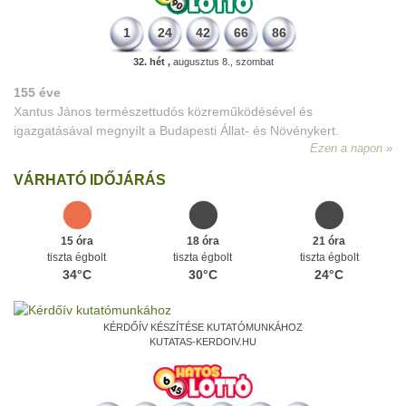
1
24
42
66
86
32. hét ,
augusztus 8., szombat
155 éve
Xantus János természettudós közreműködésével és
igazgatásával megnyílt a Budapesti Állat- és Növénykert.
Ezen a napon
VÁRHATÓ IDŐJÁRÁS
15 óra
18 óra
21 óra
tiszta égbolt
tiszta égbolt
tiszta égbolt
34°C
30°C
24°C
KÉRDŐÍV KÉSZÍTÉSE KUTATÓMUNKÁHOZ
KUTATAS-KERDOIV.HU