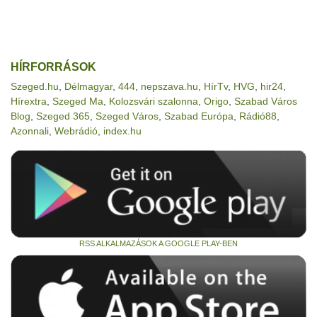
HÍRFORRÁSOK
Szeged.hu
,
Délmagyar
,
444
,
nepszava.hu
,
HírTv
,
HVG
,
hir24
,
Hírextra
,
Szeged Ma
,
Kolozsvári szalonna
,
Origo
,
Szabad Város
Blog
,
Szeged 365
,
Szeged Város
,
Szabad Európa
,
Rádió88
,
Azonnali
,
Webrádió
,
index.hu
RSS ALKALMAZÁSOK A GOOGLE PLAY-BEN