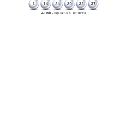
1
14
24
30
32
37
32. hét ,
augusztus 6., csütörtök