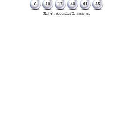
6
10
17
40
41
45
31. hét ,
augusztus 2., vasárnap