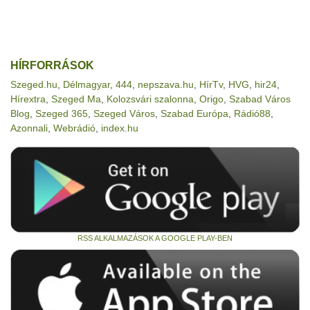
HÍRFORRÁSOK
Szeged.hu
,
Délmagyar
,
444
,
nepszava.hu
,
HírTv
,
HVG
,
hir24
,
Hírextra
,
Szeged Ma
,
Kolozsvári szalonna
,
Origo
,
Szabad Város
Blog
,
Szeged 365
,
Szeged Város
,
Szabad Európa
,
Rádió88
,
Azonnali
,
Webrádió
,
index.hu
RSS ALKALMAZÁSOK A GOOGLE PLAY-BEN