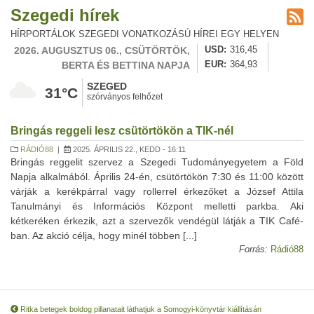
Szegedi hírek
HÍRPORTÁLOK SZEGEDI VONATKOZÁSÚ HÍREI EGY HELYEN
2026. AUGUSZTUS 06., CSÜTÖRTÖK,
USD
316,45
BERTA ÉS BETTINA NAPJA
EUR
364,93
SZEGED
31°C
szórványos felhőzet
Bringás reggeli lesz csütörtökön a TIK-nél
RÁDIÓ88
|
2025. ÁPRILIS 22., KEDD - 16:11
Bringás reggelit szervez a Szegedi Tudományegyetem a Föld
Napja alkalmából. Április 24-én, csütörtökön 7:30 és 11:00 között
várják a kerékpárral vagy rollerrel érkezőket a József Attila
Tanulmányi és Információs Központ melletti parkba. Aki
kétkeréken érkezik, azt a szervezők vendégül látják a TIK Café-
ban. Az akció célja, hogy minél többen [...]
Forrás:
Rádió88
Ritka betegek boldog pillanatait láthatjuk a Somogyi-könyvtár kiállításán