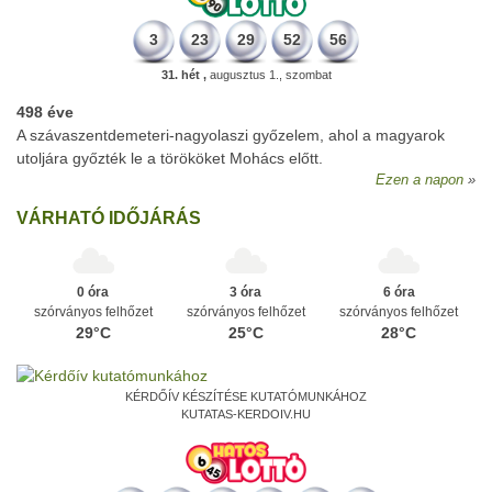
3
23
29
52
56
31. hét ,
augusztus 1., szombat
498 éve
A szávaszentdemeteri-nagyolaszi győzelem, ahol a magyarok
utoljára győzték le a törököket Mohács előtt.
Ezen a napon
VÁRHATÓ IDŐJÁRÁS
0 óra
3 óra
6 óra
szórványos felhőzet
szórványos felhőzet
szórványos felhőzet
29°C
25°C
28°C
KÉRDŐÍV KÉSZÍTÉSE KUTATÓMUNKÁHOZ
KUTATAS-KERDOIV.HU