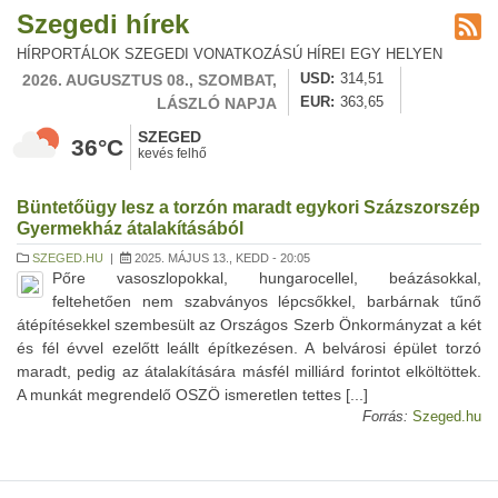
Szegedi hírek
HÍRPORTÁLOK SZEGEDI VONATKOZÁSÚ HÍREI EGY HELYEN
2026. AUGUSZTUS 08., SZOMBAT,
USD
314,51
LÁSZLÓ NAPJA
EUR
363,65
SZEGED
36°C
kevés felhő
Büntetőügy lesz a torzón maradt egykori Százszorszép
Gyermekház átalakításából
SZEGED.HU
|
2025. MÁJUS 13., KEDD - 20:05
Pőre vasoszlopokkal, hungarocellel, beázásokkal,
feltehetően nem szabványos lépcsőkkel, barbárnak tűnő
átépítésekkel szembesült az Országos Szerb Önkormányzat a két
és fél évvel ezelőtt leállt építkezésen. A belvárosi épület torzó
maradt, pedig az átalakítására másfél milliárd forintot elköltöttek.
A munkát megrendelő OSZÖ ismeretlen tettes [...]
Forrás:
Szeged.hu