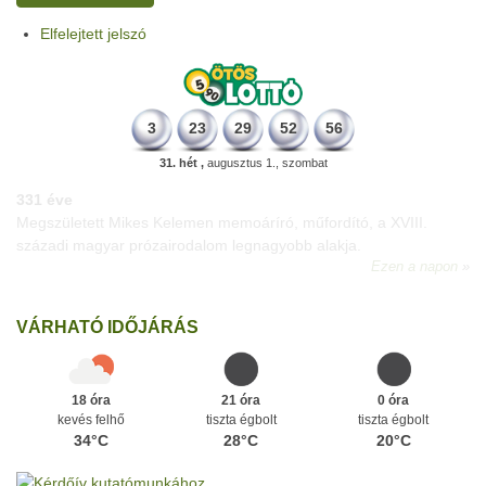
Elfelejtett jelszó
3
23
29
52
56
31. hét ,
augusztus 1., szombat
331 éve
Megszületett Mikes Kelemen memoáríró, műfordító, a XVIII.
századi magyar prózairodalom legnagyobb alakja.
Ezen a napon
VÁRHATÓ IDŐJÁRÁS
18 óra
21 óra
0 óra
kevés felhő
tiszta égbolt
tiszta égbolt
34°C
28°C
20°C