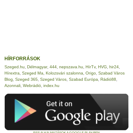
HÍRFORRÁSOK
Szeged.hu
,
Délmagyar
,
444
,
nepszava.hu
,
HírTv
,
HVG
,
hir24
,
Hírextra
,
Szeged Ma
,
Kolozsvári szalonna
,
Origo
,
Szabad Város
Blog
,
Szeged 365
,
Szeged Város
,
Szabad Európa
,
Rádió88
,
Azonnali
,
Webrádió
,
index.hu
RSS ALKALMAZÁSOK A GOOGLE PLAY-BEN