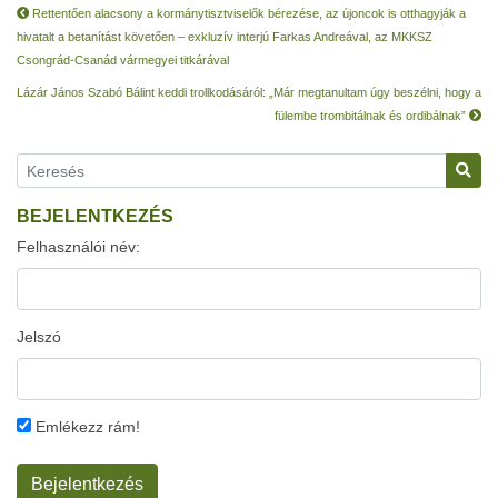
Rettentően alacsony a kormánytisztviselők bérezése, az újoncok is otthagyják a
hivatalt a betanítást követően – exkluzív interjú Farkas Andreával, az MKKSZ
Csongrád-Csanád vármegyei titkárával
Lázár János Szabó Bálint keddi trollkodásáról: „Már megtanultam úgy beszélni, hogy a
fülembe trombitálnak és ordibálnak”
BEJELENTKEZÉS
Felhasználói név:
Jelszó
Emlékezz rám!