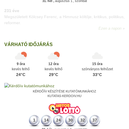
31. hét ,
augusztus 1., szombat
331 éve
Megszületett Mikes Kelemen memoáríró, műfordító, a XVIII.
századi magyar prózairodalom legnagyobb alakja.
Ezen a napon
VÁRHATÓ IDŐJÁRÁS
9 óra
12 óra
15 óra
kevés felhő
kevés felhő
szórványos felhőzet
24°C
29°C
33°C
KÉRDŐÍV KÉSZÍTÉSE KUTATÓMUNKÁHOZ
KUTATAS-KERDOIV.HU
1
14
24
30
32
37