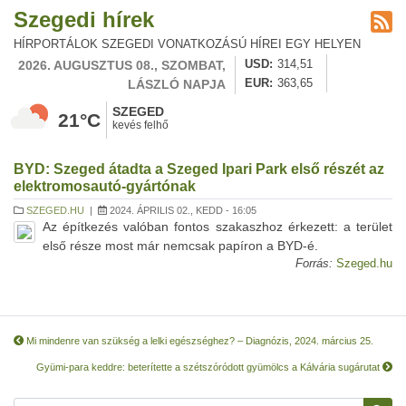
Szegedi hírek
HÍRPORTÁLOK SZEGEDI VONATKOZÁSÚ HÍREI EGY HELYEN
2026. AUGUSZTUS 08., SZOMBAT,
USD
314,51
LÁSZLÓ NAPJA
EUR
363,65
SZEGED
21°C
kevés felhő
BYD: Szeged átadta a Szeged Ipari Park első részét az
elektromosautó-gyártónak
SZEGED.HU
|
2024. ÁPRILIS 02., KEDD - 16:05
Az építkezés valóban fontos szakaszhoz érkezett: a terület
első része most már nemcsak papíron a BYD-é.
Forrás:
Szeged.hu
Mi mindenre van szükség a lelki egészséghez? – Diagnózis, 2024. március 25.
Gyümi-para keddre: beterítette a szétszóródott gyümölcs a Kálvária sugárutat