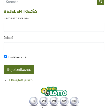
BEJELENTKEZÉS
Felhasználói név:
Jelszó
Emlékezz rám!
Elfelejtett jelszó
3
23
29
52
56