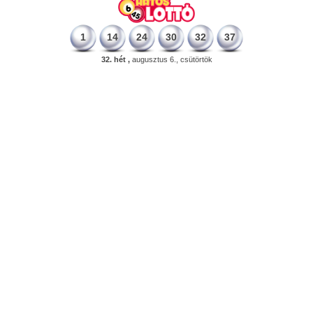
1
14
24
30
32
37
32. hét ,
augusztus 6., csütörtök