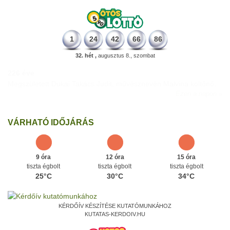
1
24
42
66
86
32. hét ,
augusztus 8., szombat
226 éve
Megszületett Dukai Takács Judit, művésznevén Malvina költőnő.
Ezen a napon
VÁRHATÓ IDŐJÁRÁS
9 óra
12 óra
15 óra
tiszta égbolt
tiszta égbolt
tiszta égbolt
25°C
30°C
34°C
KÉRDŐÍV KÉSZÍTÉSE KUTATÓMUNKÁHOZ
KUTATAS-KERDOIV.HU