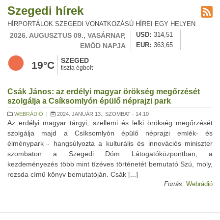
Szegedi hírek
HÍRPORTÁLOK SZEGEDI VONATKOZÁSÚ HÍREI EGY HELYEN
2026. AUGUSZTUS 09., VASÁRNAP,
USD
314,51
EMŐD NAPJA
EUR
363,65
SZEGED
19°C
tiszta égbolt
Csák János: az erdélyi magyar örökség megőrzését
szolgálja a Csíksomlyón épülő néprajzi park
WEBRÁDIÓ
|
2024. JANUÁR 13., SZOMBAT - 14:10
Az erdélyi magyar tárgyi, szellemi és lelki örökség megőrzését
szolgálja majd a Csíksomlyón épülő néprajzi emlék- és
élménypark - hangsúlyozta a kulturális és innovációs miniszter
szombaton a Szegedi Dóm Látogatóközpontban, a
kezdeményezés több mint tízéves történetét bemutató Szú, moly,
rozsda című könyv bemutatóján. Csák [...]
Forrás:
Webrádió