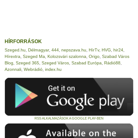
HÍRFORRÁSOK
Szeged.hu
,
Délmagyar
,
444
,
nepszava.hu
,
HírTv
,
HVG
,
hir24
,
Hírextra
,
Szeged Ma
,
Kolozsvári szalonna
,
Origo
,
Szabad Város
Blog
,
Szeged 365
,
Szeged Város
,
Szabad Európa
,
Rádió88
,
Azonnali
,
Webrádió
,
index.hu
RSS ALKALMAZÁSOK A GOOGLE PLAY-BEN