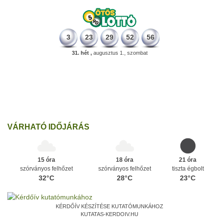
3
23
29
52
56
31. hét ,
augusztus 1., szombat
331 éve
Megszületett Mikes Kelemen memoáríró, műfordító, a XVIII.
századi magyar prózairodalom legnagyobb alakja.
Ezen a napon
VÁRHATÓ IDŐJÁRÁS
15 óra
18 óra
21 óra
szórványos felhőzet
szórványos felhőzet
tiszta égbolt
32°C
28°C
23°C
KÉRDŐÍV KÉSZÍTÉSE KUTATÓMUNKÁHOZ
KUTATAS-KERDOIV.HU