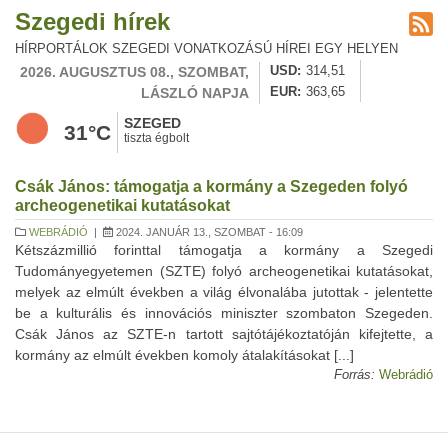
Szegedi hírek
HÍRPORTÁLOK SZEGEDI VONATKOZÁSÚ HÍREI EGY HELYEN
2026. AUGUSZTUS 08., SZOMBAT,
USD
314,51
LÁSZLÓ NAPJA
EUR
363,65
SZEGED
31°C
tiszta égbolt
Csák János: támogatja a kormány a Szegeden folyó
archeogenetikai kutatásokat
WEBRÁDIÓ
|
2024. JANUÁR 13., SZOMBAT - 16:09
Kétszázmillió forinttal támogatja a kormány a Szegedi
Tudományegyetemen (SZTE) folyó archeogenetikai kutatásokat,
melyek az elmúlt években a világ élvonalába jutottak - jelentette
be a kulturális és innovációs miniszter szombaton Szegeden.
Csák János az SZTE-n tartott sajtótájékoztatóján kifejtette, a
kormány az elmúlt években komoly átalakításokat [...]
Forrás:
Webrádió