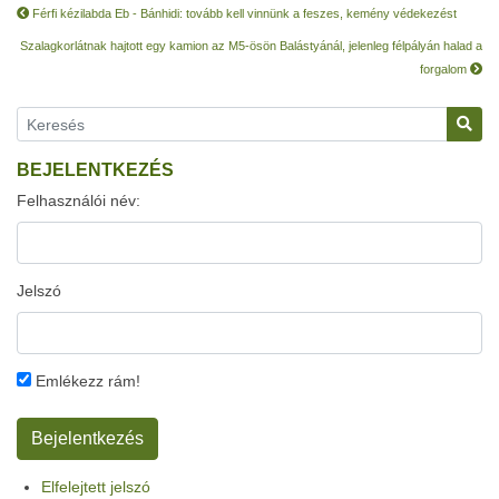
Férfi kézilabda Eb - Bánhidi: tovább kell vinnünk a feszes, kemény védekezést
Szalagkorlátnak hajtott egy kamion az M5-ösön Balástyánál, jelenleg félpályán halad a
forgalom
BEJELENTKEZÉS
Felhasználói név:
Jelszó
Emlékezz rám!
Elfelejtett jelszó