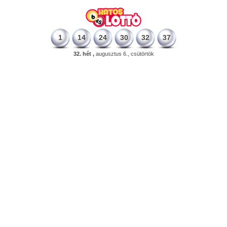
1
14
24
30
32
37
32. hét ,
augusztus 6., csütörtök