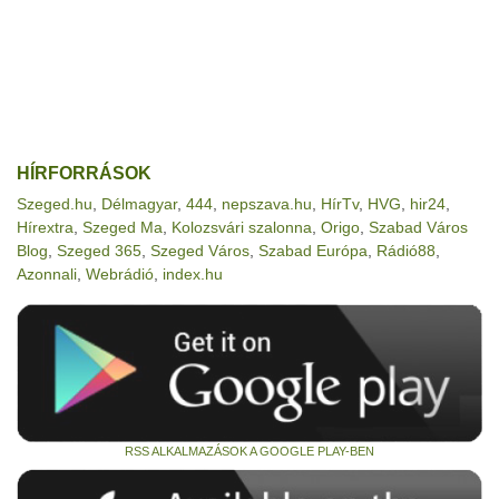
HÍRFORRÁSOK
Szeged.hu
,
Délmagyar
,
444
,
nepszava.hu
,
HírTv
,
HVG
,
hir24
,
Hírextra
,
Szeged Ma
,
Kolozsvári szalonna
,
Origo
,
Szabad Város
Blog
,
Szeged 365
,
Szeged Város
,
Szabad Európa
,
Rádió88
,
Azonnali
,
Webrádió
,
index.hu
RSS ALKALMAZÁSOK A GOOGLE PLAY-BEN