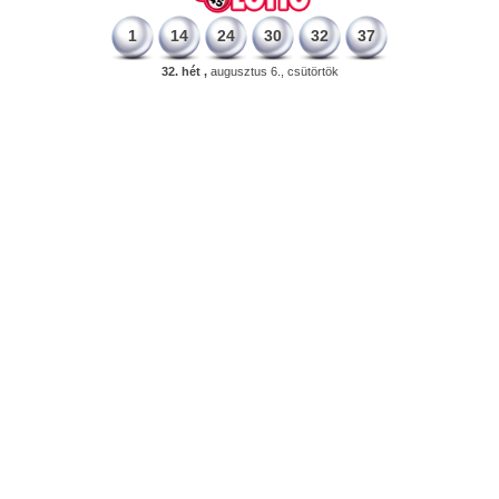
1
14
24
30
32
37
32. hét ,
augusztus 6., csütörtök