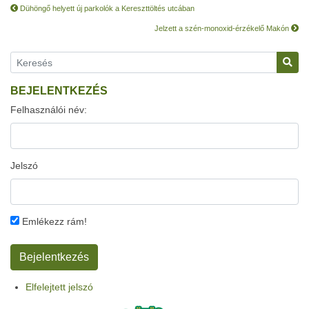
Dühöngő helyett új parkolók a Kereszttöltés utcában
Jelzett a szén-monoxid-érzékelő Makón
BEJELENTKEZÉS
Felhasználói név:
Jelszó
Emlékezz rám!
Elfelejtett jelszó