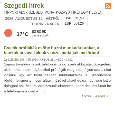
Szegedi hírek
HÍRPORTÁLOK SZEGEDI VONATKOZÁSÚ HÍREI EGY HELYEN
2026. AUGUSZTUS 10., HÉTFŐ,
USD
315,53
LŐRINC NAPJA
EUR
364,26
SZEGED
37°C
tiszta égbolt
Csalók próbálták csőbe húzni munkatársunkat, a
bankok nevével élnek vissza, mutatjuk, mi történt
SZEGED 365
|
2024. JÚNIUS 25., KEDD - 17:11
Sajnos továbbra is sok telefonos csaló szedi áldozatait Szegeden,
akik hamis banki hívásokkal próbálják meg személyes adatainkat
kicsalni. Így járt kedd délután munkatársunk is. Szerencsére
rögtön felismerte, hogy álügyintézővel akadt dolga, így nem lett a
dologból baj. Mint munkatársunk elmesélte, kedd délután futott be
a telefonjára a csalók [...]
Forrás:
Szeged 365