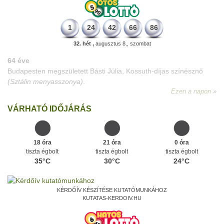
1
24
42
66
86
32. hét ,
augusztus 8., szombat
64 éve
Budapesten megszületett Básti Júlia, Kossuth-díjas színésznő
(Sztálin menyasszonya)
.
Ezen a napon
VÁRHATÓ IDŐJÁRÁS
18 óra
21 óra
0 óra
tiszta égbolt
tiszta égbolt
tiszta égbolt
35°C
30°C
24°C
KÉRDŐÍV KÉSZÍTÉSE KUTATÓMUNKÁHOZ
KUTATAS-KERDOIV.HU