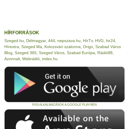
HÍRFORRÁSOK
Szeged.hu
,
Délmagyar
,
444
,
nepszava.hu
,
HírTv
,
HVG
,
hir24
,
Hírextra
,
Szeged Ma
,
Kolozsvári szalonna
,
Origo
,
Szabad Város
Blog
,
Szeged 365
,
Szeged Város
,
Szabad Európa
,
Rádió88
,
Azonnali
,
Webrádió
,
index.hu
RSS ALKALMAZÁSOK A GOOGLE PLAY-BEN