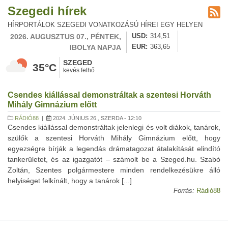
Szegedi hírek
HÍRPORTÁLOK SZEGEDI VONATKOZÁSÚ HÍREI EGY HELYEN
2026. AUGUSZTUS 07., PÉNTEK,
USD
314,51
IBOLYA NAPJA
EUR
363,65
SZEGED
35°C
kevés felhő
Csendes kiállással demonstráltak a szentesi Horváth
Mihály Gimnázium előtt
RÁDIÓ88
|
2024. JÚNIUS 26., SZERDA - 12:10
Csendes kiállással demonstráltak jelenlegi és volt diákok, tanárok,
szülők a szentesi Horváth Mihály Gimnázium előtt, hogy
egyezségre bírják a legendás drámatagozat átalakítását elindító
tankerületet, és az igazgatót – számolt be a Szeged.hu. Szabó
Zoltán, Szentes polgármestere minden rendelkezésükre álló
helyiséget felkínált, hogy a tanárok [...]
Forrás:
Rádió88