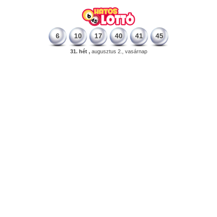
6
10
17
40
41
45
31. hét ,
augusztus 2., vasárnap