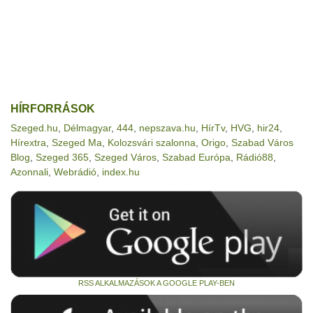
HÍRFORRÁSOK
Szeged.hu
,
Délmagyar
,
444
,
nepszava.hu
,
HírTv
,
HVG
,
hir24
,
Hírextra
,
Szeged Ma
,
Kolozsvári szalonna
,
Origo
,
Szabad Város
Blog
,
Szeged 365
,
Szeged Város
,
Szabad Európa
,
Rádió88
,
Azonnali
,
Webrádió
,
index.hu
RSS ALKALMAZÁSOK A GOOGLE PLAY-BEN