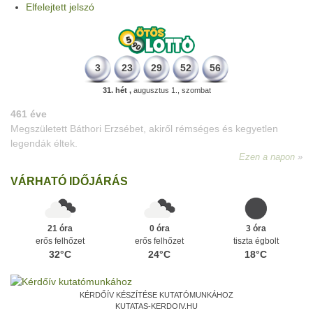
Elfelejtett jelszó
3
23
29
52
56
31. hét ,
augusztus 1., szombat
VÁRHATÓ IDŐJÁRÁS
21 óra
0 óra
3 óra
erős felhőzet
erős felhőzet
tiszta égbolt
32°C
24°C
18°C
KÉRDŐÍV KÉSZÍTÉSE KUTATÓMUNKÁHOZ
KUTATAS-KERDOIV.HU