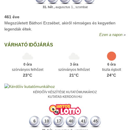
31. hét ,
augusztus 1., szombat
461 éve
Megszületett Báthori Erzsébet, akiről rémséges és kegyetlen
legendák éltek.
Ezen a napon
VÁRHATÓ IDŐJÁRÁS
0 óra
3 óra
6 óra
szórványos felhőzet
szórványos felhőzet
tiszta égbolt
23°C
21°C
24°C
KÉRDŐÍV KÉSZÍTÉSE KUTATÓMUNKÁHOZ
KUTATAS-KERDOIV.HU
6
10
17
40
41
45