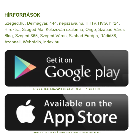
HÍRFORRÁSOK
Szeged.hu
,
Délmagyar
,
444
,
nepszava.hu
,
HírTv
,
HVG
,
hir24
,
Hírextra
,
Szeged Ma
,
Kolozsvári szalonna
,
Origo
,
Szabad Város
Blog
,
Szeged 365
,
Szeged Város
,
Szabad Európa
,
Rádió88
,
Azonnali
,
Webrádió
,
index.hu
RSS ALKALMAZÁSOK A GOOGLE PLAY-BEN