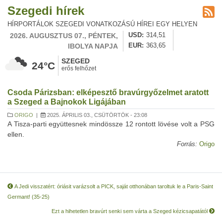
Szegedi hírek
HÍRPORTÁLOK SZEGEDI VONATKOZÁSÚ HÍREI EGY HELYEN
2026. AUGUSZTUS 07., PÉNTEK,
USD
314,51
IBOLYA NAPJA
EUR
363,65
SZEGED
24°C
erős felhőzet
Csoda Párizsban: elképesztő bravúrgyőzelmet aratott
a Szeged a Bajnokok Ligájában
ORIGO
|
2025. ÁPRILIS 03., CSÜTÖRTÖK - 23:08
A Tisza-parti együttesnek mindössze 12 rontott lövése volt a PSG
ellen.
Forrás:
Origo
A Jedi visszatért: óriásit varázsolt a PICK, saját otthonában taroltuk le a Paris-Saint
Germant! (35-25)
Ezt a hihetetlen bravúrt senki sem várta a Szeged kézicsapatától