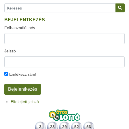
BEJELENTKEZÉS
Felhasználói név:
Jelszó
Emlékezz rám!
Elfelejtett jelszó
3
23
29
52
56