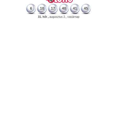
6
10
17
40
41
45
31. hét ,
augusztus 2., vasárnap