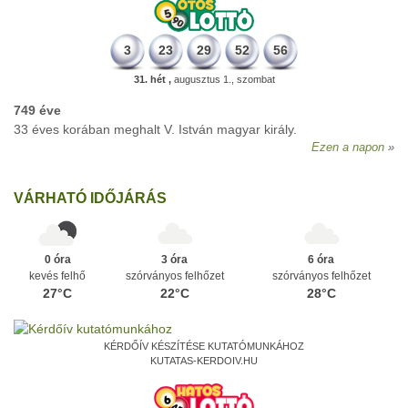
3
23
29
52
56
31. hét ,
augusztus 1., szombat
749 éve
33 éves korában meghalt V. István magyar király.
Ezen a napon
VÁRHATÓ IDŐJÁRÁS
0 óra
3 óra
6 óra
kevés felhő
szórványos felhőzet
szórványos felhőzet
27°C
22°C
28°C
KÉRDŐÍV KÉSZÍTÉSE KUTATÓMUNKÁHOZ
KUTATAS-KERDOIV.HU