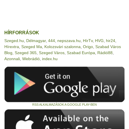
HÍRFORRÁSOK
Szeged.hu
,
Délmagyar
,
444
,
nepszava.hu
,
HírTv
,
HVG
,
hir24
,
Hírextra
,
Szeged Ma
,
Kolozsvári szalonna
,
Origo
,
Szabad Város
Blog
,
Szeged 365
,
Szeged Város
,
Szabad Európa
,
Rádió88
,
Azonnali
,
Webrádió
,
index.hu
RSS ALKALMAZÁSOK A GOOGLE PLAY-BEN