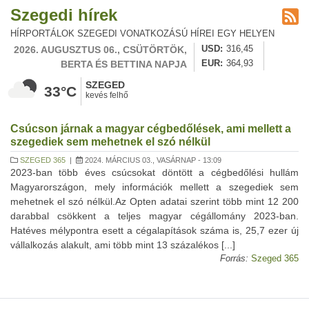
Szegedi hírek
HÍRPORTÁLOK SZEGEDI VONATKOZÁSÚ HÍREI EGY HELYEN
2026. AUGUSZTUS 06., CSÜTÖRTÖK,
USD
316,45
BERTA ÉS BETTINA NAPJA
EUR
364,93
SZEGED
33°C
kevés felhő
Csúcson járnak a magyar cégbedőlések, ami mellett a
szegediek sem mehetnek el szó nélkül
SZEGED 365
|
2024. MÁRCIUS 03., VASÁRNAP - 13:09
2023-ban több éves csúcsokat döntött a cégbedőlési hullám
Magyarországon, mely információk mellett a szegediek sem
mehetnek el szó nélkül.Az Opten adatai szerint több mint 12 200
darabbal csökkent a teljes magyar cégállomány 2023-ban.
Hatéves mélypontra esett a cégalapítások száma is, 25,7 ezer új
vállalkozás alakult, ami több mint 13 százalékos [...]
Forrás:
Szeged 365