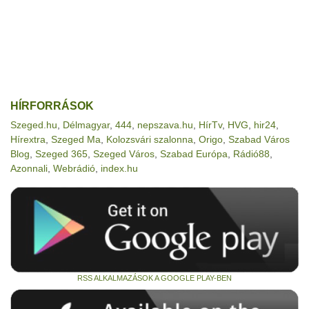
HÍRFORRÁSOK
Szeged.hu
,
Délmagyar
,
444
,
nepszava.hu
,
HírTv
,
HVG
,
hir24
,
Hírextra
,
Szeged Ma
,
Kolozsvári szalonna
,
Origo
,
Szabad Város
Blog
,
Szeged 365
,
Szeged Város
,
Szabad Európa
,
Rádió88
,
Azonnali
,
Webrádió
,
index.hu
RSS ALKALMAZÁSOK A GOOGLE PLAY-BEN