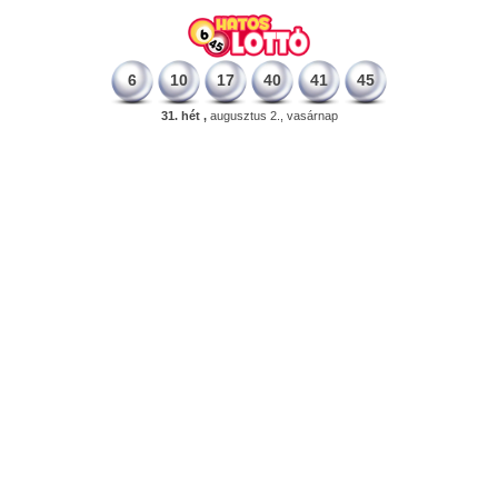
6
10
17
40
41
45
31. hét ,
augusztus 2., vasárnap