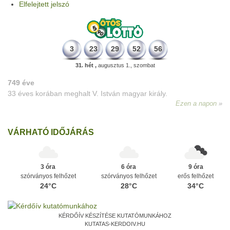
Elfelejtett jelszó
3
23
29
52
56
31. hét ,
augusztus 1., szombat
749 éve
33 éves korában meghalt V. István magyar király.
Ezen a napon
VÁRHATÓ IDŐJÁRÁS
3 óra
6 óra
9 óra
szórványos felhőzet
szórványos felhőzet
erős felhőzet
24°C
28°C
34°C
KÉRDŐÍV KÉSZÍTÉSE KUTATÓMUNKÁHOZ
KUTATAS-KERDOIV.HU