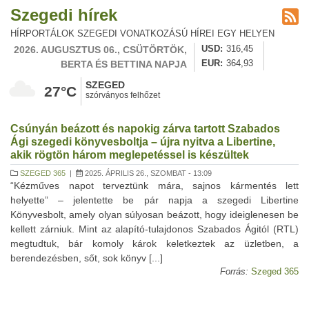
Szegedi hírek
HÍRPORTÁLOK SZEGEDI VONATKOZÁSÚ HÍREI EGY HELYEN
2026. AUGUSZTUS 06., CSÜTÖRTÖK,
USD
316,45
BERTA ÉS BETTINA NAPJA
EUR
364,93
SZEGED
27°C
szórványos felhőzet
Csúnyán beázott és napokig zárva tartott Szabados
Ági szegedi könyvesboltja – újra nyitva a Libertine,
akik rögtön három meglepetéssel is készültek
SZEGED 365
|
2025. ÁPRILIS 26., SZOMBAT - 13:09
“Kézműves napot terveztünk mára, sajnos kármentés lett
helyette” – jelentette be pár napja a szegedi Libertine
Könyvesbolt, amely olyan súlyosan beázott, hogy ideiglenesen be
kellett zárniuk. Mint az alapító-tulajdonos Szabados Ágitól (RTL)
megtudtuk, bár komoly károk keletkeztek az üzletben, a
berendezésben, sőt, sok könyv [...]
Forrás:
Szeged 365