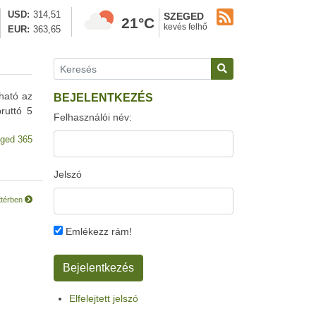
USD
314,51
SZEGED
21°C
kevés felhő
EUR
363,65
ható az
BEJELENTKEZÉS
ruttó 5
Felhasználói név:
ged 365
Jelszó
ttérben
Emlékezz rám!
Elfelejtett jelszó