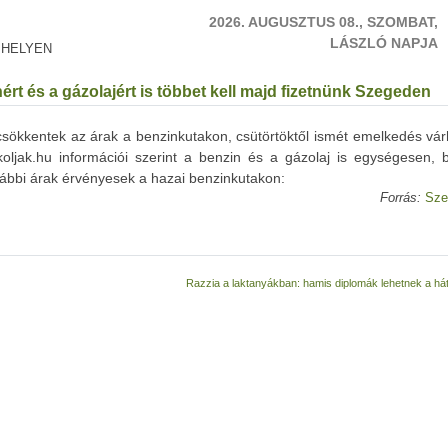
2026. AUGUSZTUS 08., SZOMBAT,
LÁSZLÓ NAPJA
 HELYEN
rt és a gázolajért is többet kell majd fizetnünk Szegeden
sökkentek az árak a benzinkutakon, csütörtöktől ismét emelkedés vár
jak.hu információi szerint a benzin és a gázolaj is egységesen, b
lábbi árak érvényesek a hazai benzinkutakon:
Forrás:
Sze
Razzia a laktanyákban: hamis diplomák lehetnek a há