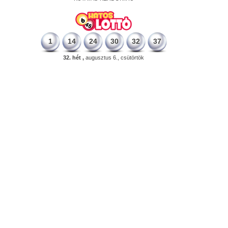
1
14
24
30
32
37
32. hét ,
augusztus 6., csütörtök