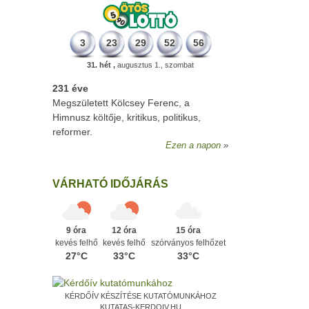
3
23
29
52
56
31. hét ,
augusztus 1., szombat
231 éve
Megszületett Kölcsey Ferenc, a
Himnusz költője, kritikus, politikus,
reformer.
Ezen a napon
VÁRHATÓ IDŐJÁRÁS
9 óra
12 óra
15 óra
kevés felhő
kevés felhő
szórványos felhőzet
27°C
33°C
33°C
KÉRDŐÍV KÉSZÍTÉSE KUTATÓMUNKÁHOZ
KUTATAS-KERDOIV.HU