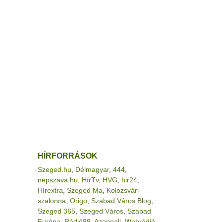
HÍRFORRÁSOK
Szeged.hu
,
Délmagyar
,
444
,
nepszava.hu
,
HírTv
,
HVG
,
hir24
,
Hírextra
,
Szeged Ma
,
Kolozsvári
szalonna
,
Origo
,
Szabad Város Blog
,
Szeged 365
,
Szeged Város
,
Szabad
Európa
,
Rádió88
,
Azonnali
,
Webrádió
,