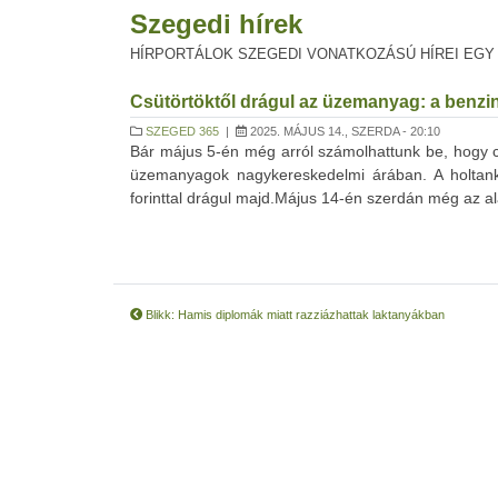
Szegedi hírek
HÍRPORTÁLOK SZEGEDI VONATKOZÁSÚ HÍREI EGY
Csütörtöktől drágul az üzemanyag: a benziné
SZEGED 365
|
2025. MÁJUS 14., SZERDA - 20:10
Bár május 5-én még arról számolhattunk be, hogy c
üzemanyagok nagykereskedelmi árában. A holtankol
forinttal drágul majd.Május 14-én szerdán még az a
Blikk: Hamis diplomák miatt razziázhattak laktanyákban