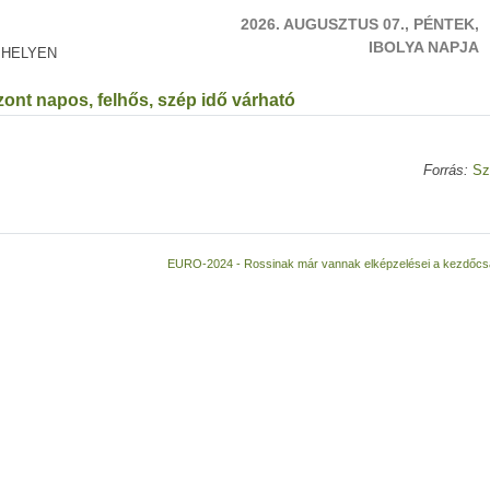
2026. AUGUSZTUS 07., PÉNTEK,
IBOLYA NAPJA
 HELYEN
szont napos, felhős, szép idő várható
Forrás:
Sz
EURO-2024 - Rossinak már vannak elképzelései a kezdőcs