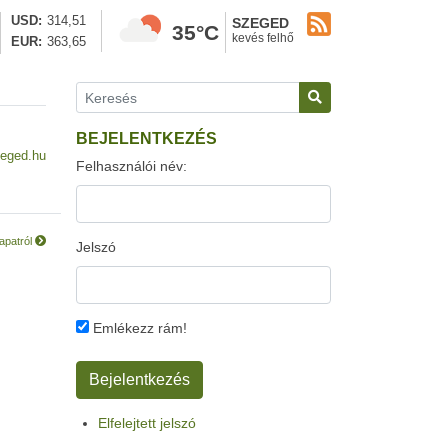
USD
314,51
SZEGED
35°C
kevés felhő
EUR
363,65
BEJELENTKEZÉS
eged.hu
Felhasználói név:
apatról
Jelszó
Emlékezz rám!
Elfelejtett jelszó