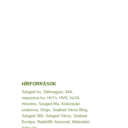
HÍRFORRÁSOK
Szeged.hu
,
Délmagyar
,
444
,
nepszava.hu
,
HírTv
,
HVG
,
hir24
,
Hírextra
,
Szeged Ma
,
Kolozsvári
szalonna
,
Origo
,
Szabad Város Blog
,
Szeged 365
,
Szeged Város
,
Szabad
Európa
,
Rádió88
,
Azonnali
,
Webrádió
,
index.hu