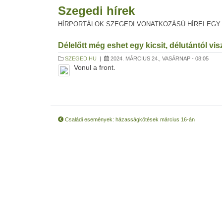
Szegedi hírek
HÍRPORTÁLOK SZEGEDI VONATKOZÁSÚ HÍREI EGY
Délelőtt még eshet egy kicsit, délutántól vi
SZEGED.HU
|
2024. MÁRCIUS 24., VASÁRNAP - 08:05
Vonul a front.
Családi események: házasságkötések március 16-án