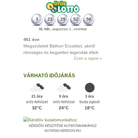
3
23
29
52
56
31. hét ,
augusztus 1., szombat
VÁRHATÓ IDŐJÁRÁS
21 óra
0 óra
3 óra
erős felhőzet
erős felhőzet
tiszta égbolt
32°C
24°C
18°C
KÉRDŐÍV KÉSZÍTÉSE KUTATÓMUNKÁHOZ
KUTATAS-KERDOIV.HU