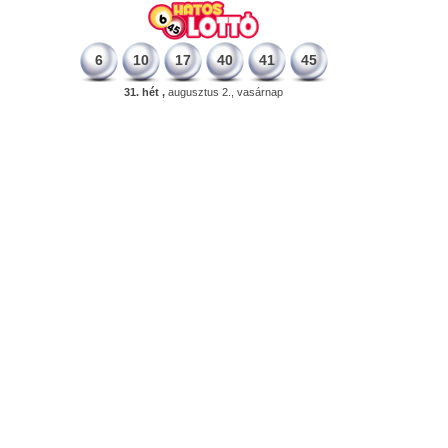
6
10
17
40
41
45
31. hét ,
augusztus 2., vasárnap