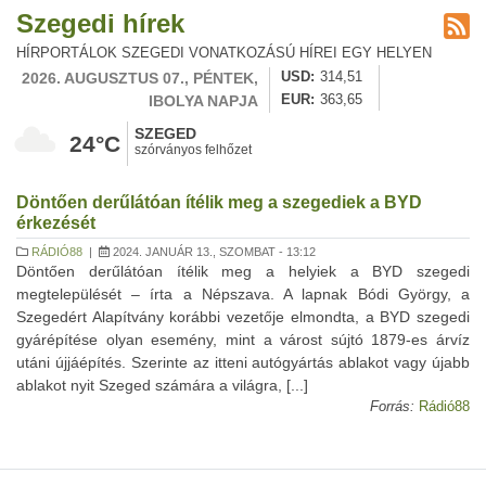
Szegedi hírek
HÍRPORTÁLOK SZEGEDI VONATKOZÁSÚ HÍREI EGY HELYEN
2026. AUGUSZTUS 07., PÉNTEK,
USD
314,51
IBOLYA NAPJA
EUR
363,65
SZEGED
24°C
szórványos felhőzet
Döntően derűlátóan ítélik meg a szegediek a BYD
érkezését
RÁDIÓ88
|
2024. JANUÁR 13., SZOMBAT - 13:12
Döntően derűlátóan ítélik meg a helyiek a BYD szegedi
megtelepülését – írta a Népszava. A lapnak Bódi György, a
Szegedért Alapítvány korábbi vezetője elmondta, a BYD szegedi
gyárépítése olyan esemény, mint a várost sújtó 1879-es árvíz
utáni újjáépítés. Szerinte az itteni autógyártás ablakot vagy újabb
ablakot nyit Szeged számára a világra, [...]
Forrás:
Rádió88