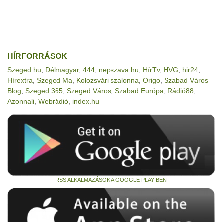
HÍRFORRÁSOK
Szeged.hu
,
Délmagyar
,
444
,
nepszava.hu
,
HírTv
,
HVG
,
hir24
,
Hírextra
,
Szeged Ma
,
Kolozsvári szalonna
,
Origo
,
Szabad Város
Blog
,
Szeged 365
,
Szeged Város
,
Szabad Európa
,
Rádió88
,
Azonnali
,
Webrádió
,
index.hu
RSS ALKALMAZÁSOK A GOOGLE PLAY-BEN