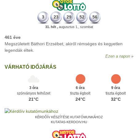
3
23
29
52
56
31. hét ,
augusztus 1., szombat
461 éve
Megszületett Báthori Erzsébet, akiről rémséges és kegyetlen
legendák éltek.
Ezen a napon
VÁRHATÓ IDŐJÁRÁS
3 óra
6 óra
9 óra
szórványos felhőzet
tiszta égbolt
tiszta égbolt
21°C
24°C
32°C
KÉRDŐÍV KÉSZÍTÉSE KUTATÓMUNKÁHOZ
KUTATAS-KERDOIV.HU