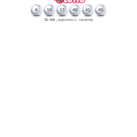
6
10
17
40
41
45
31. hét ,
augusztus 2., vasárnap