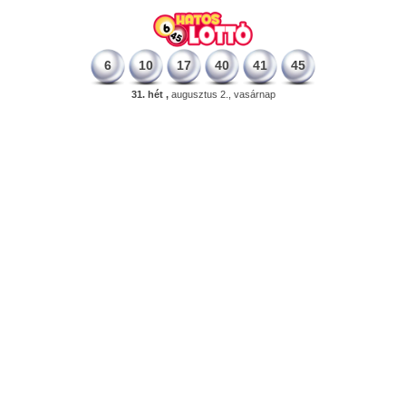
6
10
17
40
41
45
31. hét ,
augusztus 2., vasárnap