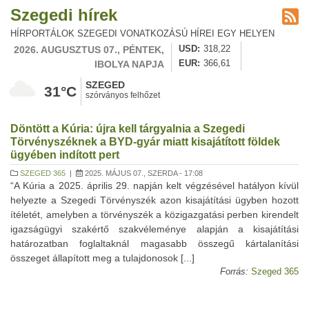
Szegedi hírek
HÍRPORTÁLOK SZEGEDI VONATKOZÁSÚ HÍREI EGY HELYEN
2026. AUGUSZTUS 07., PÉNTEK,
USD
318,22
IBOLYA NAPJA
EUR
366,61
SZEGED
31°C
szórványos felhőzet
Döntött a Kúria: újra kell tárgyalnia a Szegedi
Törvényszéknek a BYD-gyár miatt kisajátított földek
ügyében indított pert
SZEGED 365
|
2025. MÁJUS 07., SZERDA - 17:08
“A Kúria a 2025. április 29. napján kelt végzésével hatályon kívül
helyezte a Szegedi Törvényszék azon kisajátítási ügyben hozott
ítéletét, amelyben a törvényszék a közigazgatási perben kirendelt
igazságügyi szakértő szakvéleménye alapján a kisajátítási
határozatban foglaltaknál magasabb összegű kártalanítási
összeget állapított meg a tulajdonosok [...]
Forrás:
Szeged 365