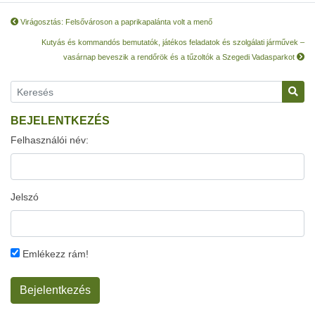
Virágosztás: Felsővároson a paprikapalánta volt a menő
Kutyás és kommandós bemutatók, játékos feladatok és szolgálati járművek –
vasárnap beveszik a rendőrök és a tűzoltók a Szegedi Vadasparkot
BEJELENTKEZÉS
Felhasználói név:
Jelszó
Emlékezz rám!