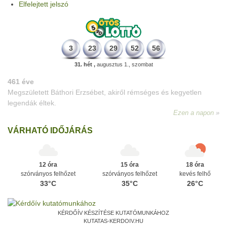
Elfelejtett jelszó
3
23
29
52
56
31. hét ,
augusztus 1., szombat
VÁRHATÓ IDŐJÁRÁS
12 óra
15 óra
18 óra
szórványos felhőzet
szórványos felhőzet
kevés felhő
33°C
35°C
26°C
KÉRDŐÍV KÉSZÍTÉSE KUTATÓMUNKÁHOZ
KUTATAS-KERDOIV.HU