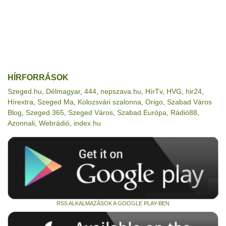
HÍRFORRÁSOK
Szeged.hu
,
Délmagyar
,
444
,
nepszava.hu
,
HírTv
,
HVG
,
hir24
,
Hírextra
,
Szeged Ma
,
Kolozsvári szalonna
,
Origo
,
Szabad Város
Blog
,
Szeged 365
,
Szeged Város
,
Szabad Európa
,
Rádió88
,
Azonnali
,
Webrádió
,
index.hu
RSS ALKALMAZÁSOK A GOOGLE PLAY-BEN