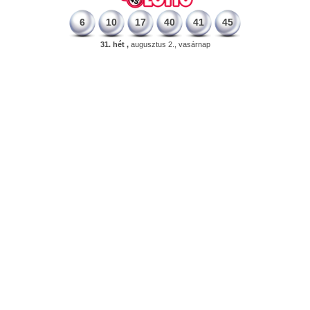
6
10
17
40
41
45
31. hét ,
augusztus 2., vasárnap