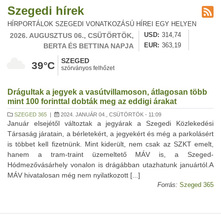
Szegedi hírek
HÍRPORTÁLOK SZEGEDI VONATKOZÁSÚ HÍREI EGY HELYEN
2026. AUGUSZTUS 06., CSÜTÖRTÖK,
USD
314,74
BERTA ÉS BETTINA NAPJA
EUR
363,19
SZEGED
39°C
szórványos felhőzet
Drágultak a jegyek a vasútvillamoson, átlagosan több
mint 100 forinttal dobták meg az eddigi árakat
SZEGED 365
|
2024. JANUÁR 04., CSÜTÖRTÖK - 11:09
Január elsejétől változtak a jegyárak a Szegedi Közlekedési
Társaság járatain, a bérletekért, a jegyekért és még a parkolásért
is többet kell fizetnünk. Mint kiderült, nem csak az SZKT emelt,
hanem a tram-traint üzemeltető MÁV is, a Szeged-
Hódmezővásárhely vonalon is drágábban utazhatunk januártól.A
MÁV hivatalosan még nem nyilatkozott [...]
Forrás:
Szeged 365