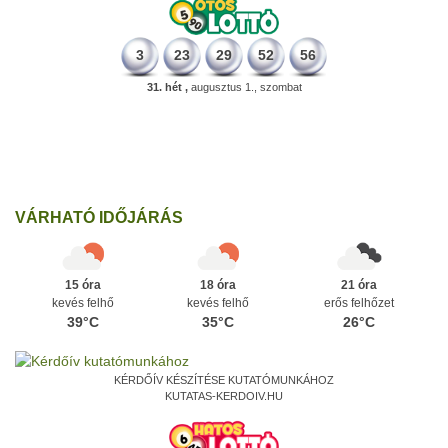
3
23
29
52
56
31. hét ,
augusztus 1., szombat
498 éve
A szávaszentdemeteri-nagyolaszi győzelem, ahol a magyarok
utoljára győzték le a törököket Mohács előtt.
Ezen a napon
VÁRHATÓ IDŐJÁRÁS
15 óra
18 óra
21 óra
kevés felhő
kevés felhő
erős felhőzet
39°C
35°C
26°C
KÉRDŐÍV KÉSZÍTÉSE KUTATÓMUNKÁHOZ
KUTATAS-KERDOIV.HU