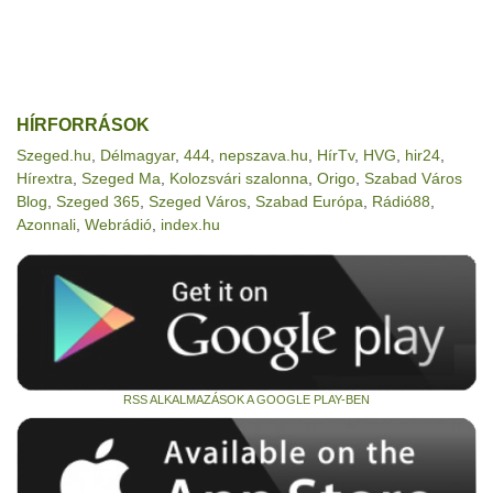
HÍRFORRÁSOK
Szeged.hu
,
Délmagyar
,
444
,
nepszava.hu
,
HírTv
,
HVG
,
hir24
,
Hírextra
,
Szeged Ma
,
Kolozsvári szalonna
,
Origo
,
Szabad Város
Blog
,
Szeged 365
,
Szeged Város
,
Szabad Európa
,
Rádió88
,
Azonnali
,
Webrádió
,
index.hu
RSS ALKALMAZÁSOK A GOOGLE PLAY-BEN