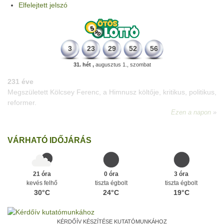
Elfelejtett jelszó
3
23
29
52
56
31. hét ,
augusztus 1., szombat
331 éve
Megszületett Mikes Kelemen memoáríró, műfordító, a XVIII.
századi magyar prózairodalom legnagyobb alakja.
Ezen a napon
VÁRHATÓ IDŐJÁRÁS
21 óra
0 óra
3 óra
kevés felhő
tiszta égbolt
tiszta égbolt
30°C
24°C
19°C
KÉRDŐÍV KÉSZÍTÉSE KUTATÓMUNKÁHOZ