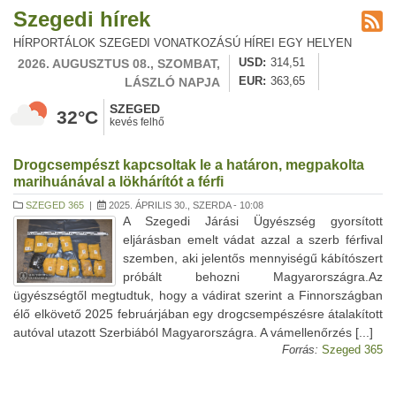
Szegedi hírek
HÍRPORTÁLOK SZEGEDI VONATKOZÁSÚ HÍREI EGY HELYEN
2026. AUGUSZTUS 08., SZOMBAT,
USD
314,51
LÁSZLÓ NAPJA
EUR
363,65
SZEGED
32°C
kevés felhő
Drogcsempészt kapcsoltak le a határon, megpakolta
marihuánával a lökhárítót a férfi
SZEGED 365
|
2025. ÁPRILIS 30., SZERDA - 10:08
A Szegedi Járási Ügyészség gyorsított
eljárásban emelt vádat azzal a szerb férfival
szemben, aki jelentős mennyiségű kábítószert
próbált behozni Magyarországra.Az
ügyészségtől megtudtuk, hogy a vádirat szerint a Finnországban
élő elkövető 2025 februárjában egy drogcsempészésre átalakított
autóval utazott Szerbiából Magyarországra. A vámellenőrzés [...]
Forrás:
Szeged 365