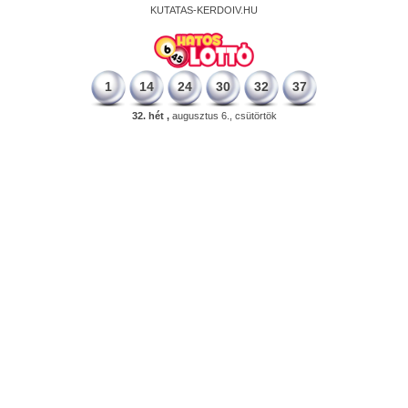
KUTATAS-KERDOIV.HU
1
14
24
30
32
37
32. hét ,
augusztus 6., csütörtök