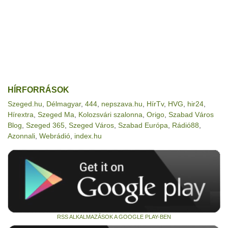
HÍRFORRÁSOK
Szeged.hu
,
Délmagyar
,
444
,
nepszava.hu
,
HírTv
,
HVG
,
hir24
,
Hírextra
,
Szeged Ma
,
Kolozsvári szalonna
,
Origo
,
Szabad Város
Blog
,
Szeged 365
,
Szeged Város
,
Szabad Európa
,
Rádió88
,
Azonnali
,
Webrádió
,
index.hu
RSS ALKALMAZÁSOK A GOOGLE PLAY-BEN