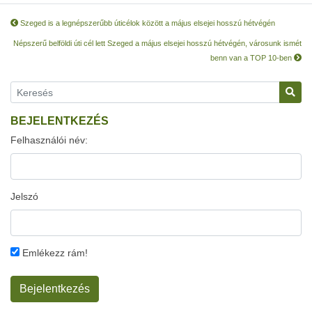
Szeged is a legnépszerűbb úticélok között a május elsejei hosszú hétvégén
Népszerű belföldi úti cél lett Szeged a május elsejei hosszú hétvégén, városunk ismét
benn van a TOP 10-ben
BEJELENTKEZÉS
Felhasználói név:
Jelszó
Emlékezz rám!