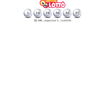
1
14
24
30
32
37
32. hét ,
augusztus 6., csütörtök