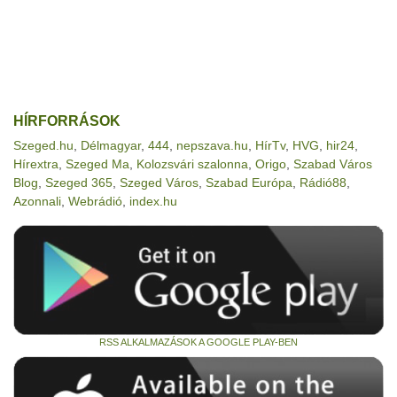
HÍRFORRÁSOK
Szeged.hu
,
Délmagyar
,
444
,
nepszava.hu
,
HírTv
,
HVG
,
hir24
,
Hírextra
,
Szeged Ma
,
Kolozsvári szalonna
,
Origo
,
Szabad Város
Blog
,
Szeged 365
,
Szeged Város
,
Szabad Európa
,
Rádió88
,
Azonnali
,
Webrádió
,
index.hu
RSS ALKALMAZÁSOK A GOOGLE PLAY-BEN