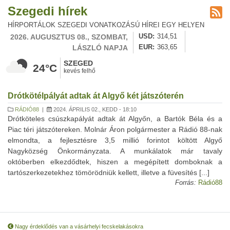
Szegedi hírek
HÍRPORTÁLOK SZEGEDI VONATKOZÁSÚ HÍREI EGY HELYEN
2026. AUGUSZTUS 08., SZOMBAT,
USD
314,51
LÁSZLÓ NAPJA
EUR
363,65
SZEGED
24°C
kevés felhő
Drótkötélpályát adtak át Algyő két játszóterén
RÁDIÓ88
|
2024. ÁPRILIS 02., KEDD - 18:10
Drótköteles csúszkapályát adtak át Algyőn, a Bartók Béla és a
Piac téri játszótereken. Molnár Áron polgármester a Rádió 88-nak
elmondta, a fejlesztésre 3,5 millió forintot költött Algyő
Nagyközség Önkormányzata. A munkálatok már tavaly
októberben elkezdődtek, hiszen a megépített domboknak a
tartószerkezetekhez tömörödniük kellett, illetve a füvesítés [...]
Forrás:
Rádió88
Nagy érdeklődés van a vásárhelyi fecskelakásokra