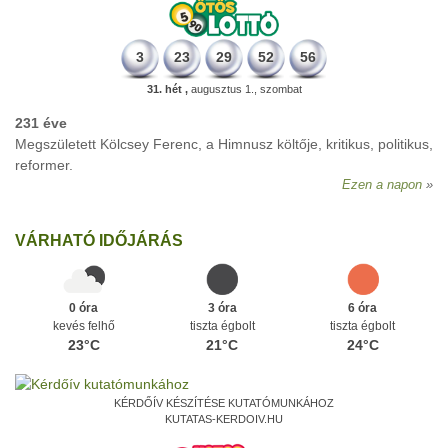
3
23
29
52
56
31. hét ,
augusztus 1., szombat
231 éve
Megszületett Kölcsey Ferenc, a Himnusz költője, kritikus, politikus,
reformer.
Ezen a napon
VÁRHATÓ IDŐJÁRÁS
0 óra
3 óra
6 óra
kevés felhő
tiszta égbolt
tiszta égbolt
23°C
21°C
24°C
KÉRDŐÍV KÉSZÍTÉSE KUTATÓMUNKÁHOZ
KUTATAS-KERDOIV.HU