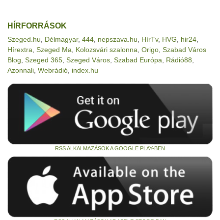
HÍRFORRÁSOK
Szeged.hu
,
Délmagyar
,
444
,
nepszava.hu
,
HírTv
,
HVG
,
hir24
,
Hírextra
,
Szeged Ma
,
Kolozsvári szalonna
,
Origo
,
Szabad Város
Blog
,
Szeged 365
,
Szeged Város
,
Szabad Európa
,
Rádió88
,
Azonnali
,
Webrádió
,
index.hu
RSS ALKALMAZÁSOK A GOOGLE PLAY-BEN