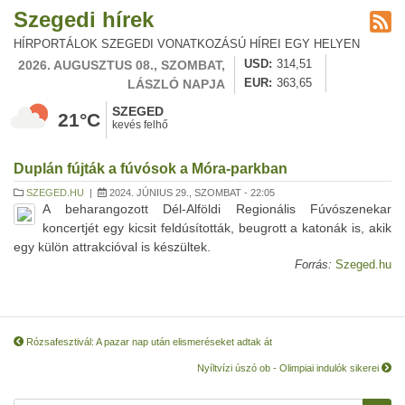
Szegedi hírek
HÍRPORTÁLOK SZEGEDI VONATKOZÁSÚ HÍREI EGY HELYEN
2026. AUGUSZTUS 08., SZOMBAT,
USD
314,51
LÁSZLÓ NAPJA
EUR
363,65
SZEGED
21°C
kevés felhő
Duplán fújták a fúvósok a Móra-parkban
SZEGED.HU
|
2024. JÚNIUS 29., SZOMBAT - 22:05
A beharangozott Dél-Alföldi Regionális Fúvószenekar
koncertjét egy kicsit feldúsították, beugrott a katonák is, akik
egy külön attrakcióval is készültek.
Forrás:
Szeged.hu
Rózsafesztivál: A pazar nap után elismeréseket adtak át
Nyíltvízi úszó ob - Olimpiai indulók sikerei