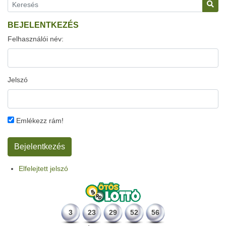
BEJELENTKEZÉS
Felhasználói név:
Jelszó
Emlékezz rám!
Elfelejtett jelszó
3
23
29
52
56