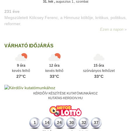
31. hét ,
augusztus 1., szombat
VÁRHATÓ IDŐJÁRÁS
9 óra
12 óra
15 óra
kevés felhő
kevés felhő
szórványos felhőzet
27°C
33°C
33°C
KÉRDŐÍV KÉSZÍTÉSE KUTATÓMUNKÁHOZ
KUTATAS-KERDOIV.HU
1
14
24
30
32
37