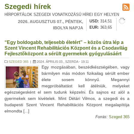
Szegedi hírek
HÍRPORTÁLOK SZEGEDI VONATKOZÁSÚ HÍREI EGY HELYEN
2026. AUGUSZTUS 07., PÉNTEK,
USD
314,51
IBOLYA NAPJA
EUR
363,65
“Egy boldogabb, teljesebb életért” – közös útra lép a
Szent Vincent Rehabilitációs Központ és a Csodavilág
Fejlesztőközpont a sérült gyermekek gyógyulásáért
SZEGED 365
|
2024. ÁPRILIS 03., SZERDA - 19:11
Egy mozgásában, beszédkészségében, vagy
bármilyen más módon fizikailag sérült ember
élete sosem könnyű. Megannyi
megpróbáltatást kell átélniük, melyeket
egészségesként el sem tudunk képzelni. És sajnos ez alól a
gyermekek sem kivételek. Mint Détári Vilmos, a szegedi és a
budapesti Szent Vincent Rehabilitációs Központ megalapítója
elmondta [...]
Forrás:
Szeged 365