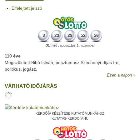
Elfelejtett jelszó
3
23
29
52
56
31. hét ,
augusztus 1., szombat
110 éve
Megszületett Bibó István, posztumusz Széchenyi-díjas író,
politikus, jogász.
Ezen a napon
VÁRHATÓ IDŐJÁRÁS
KÉRDŐÍV KÉSZÍTÉSE KUTATÓMUNKÁHOZ
KUTATAS-KERDOIV.HU