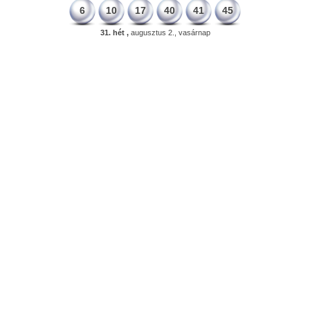
6
10
17
40
41
45
31. hét ,
augusztus 2., vasárnap