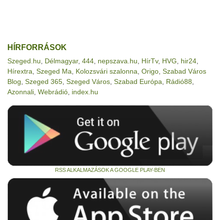
HÍRFORRÁSOK
Szeged.hu
,
Délmagyar
,
444
,
nepszava.hu
,
HírTv
,
HVG
,
hir24
,
Hírextra
,
Szeged Ma
,
Kolozsvári szalonna
,
Origo
,
Szabad Város
Blog
,
Szeged 365
,
Szeged Város
,
Szabad Európa
,
Rádió88
,
Azonnali
,
Webrádió
,
index.hu
RSS ALKALMAZÁSOK A GOOGLE PLAY-BEN