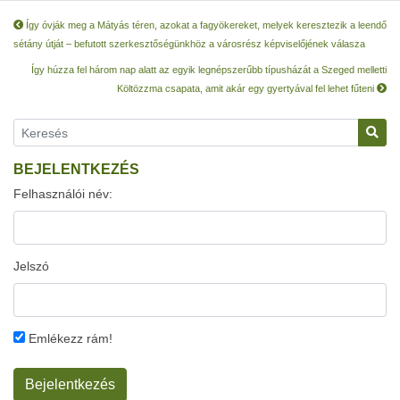
Így óvják meg a Mátyás téren, azokat a fagyökereket, melyek keresztezik a leendő
sétány útját – befutott szerkesztőségünkhöz a városrész képviselőjének válasza
Így húzza fel három nap alatt az egyik legnépszerűbb típusházát a Szeged melletti
Költözzma csapata, amit akár egy gyertyával fel lehet fűteni
BEJELENTKEZÉS
Felhasználói név:
Jelszó
Emlékezz rám!