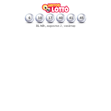
6
10
17
40
41
45
31. hét ,
augusztus 2., vasárnap