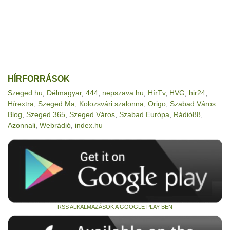
HÍRFORRÁSOK
Szeged.hu
,
Délmagyar
,
444
,
nepszava.hu
,
HírTv
,
HVG
,
hir24
,
Hírextra
,
Szeged Ma
,
Kolozsvári szalonna
,
Origo
,
Szabad Város
Blog
,
Szeged 365
,
Szeged Város
,
Szabad Európa
,
Rádió88
,
Azonnali
,
Webrádió
,
index.hu
RSS ALKALMAZÁSOK A GOOGLE PLAY-BEN