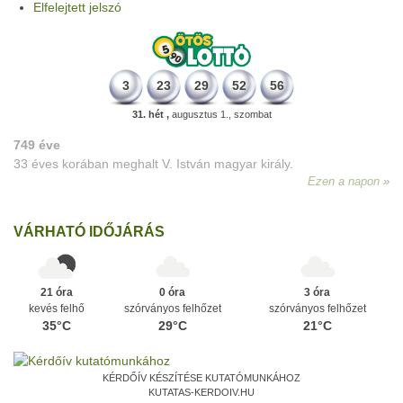
Elfelejtett jelszó
3
23
29
52
56
31. hét ,
augusztus 1., szombat
749 éve
33 éves korában meghalt V. István magyar király.
Ezen a napon
VÁRHATÓ IDŐJÁRÁS
21 óra
0 óra
3 óra
kevés felhő
szórványos felhőzet
szórványos felhőzet
35°C
29°C
21°C
KÉRDŐÍV KÉSZÍTÉSE KUTATÓMUNKÁHOZ
KUTATAS-KERDOIV.HU