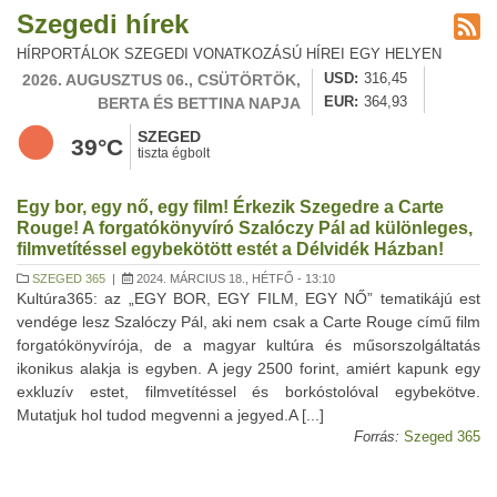
Szegedi hírek
HÍRPORTÁLOK SZEGEDI VONATKOZÁSÚ HÍREI EGY HELYEN
2026. AUGUSZTUS 06., CSÜTÖRTÖK,
USD
316,45
BERTA ÉS BETTINA NAPJA
EUR
364,93
SZEGED
39°C
tiszta égbolt
Egy bor, egy nő, egy film! Érkezik Szegedre a Carte
Rouge! A forgatókönyvíró Szalóczy Pál ad különleges,
filmvetítéssel egybekötött estét a Délvidék Házban!
SZEGED 365
|
2024. MÁRCIUS 18., HÉTFŐ - 13:10
Kultúra365: az „EGY BOR, EGY FILM, EGY NŐ” tematikájú est
vendége lesz Szalóczy Pál, aki nem csak a Carte Rouge című film
forgatókönyvírója, de a magyar kultúra és műsorszolgáltatás
ikonikus alakja is egyben. A jegy 2500 forint, amiért kapunk egy
exkluzív estet, filmvetítéssel és borkóstolóval egybekötve.
Mutatjuk hol tudod megvenni a jegyed.A [...]
Forrás:
Szeged 365