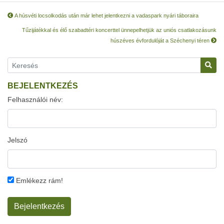
A húsvéti locsolkodás után már lehet jelentkezni a vadaspark nyári táboraira
Tűzijátékkal és élő szabadtéri koncerttel ünnepelhetjük az uniós csatlakozásunk
húszéves évfordulóját a Széchenyi téren
BEJELENTKEZÉS
Felhasználói név:
Jelszó
Emlékezz rám!