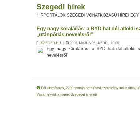
Szegedi hírek
HÍRPORTÁLOK SZEGEDI VONATKOZÁSÚ HÍREI EGY
Egy nagy köraláírás: a BYD hat dél-alföldi
„utánpótlás-nevelésről”
SZEGED.HU
|
2025. MÁJUS 06., KEDD - 19:05
Egy nagy köraláírás: a BYD hat dél-alföldi
nevelésről”
Fél kilométeres, 2200 tonnás harckocsi szerelvény indult útnak 
Vásárhelyről, a menet Szegedet is érinti