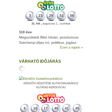
3
23
29
52
56
31. hét ,
augusztus 1., szombat
110 éve
Megszületett Bibó István, posztumusz
Széchenyi-díjas író, politikus, jogász.
Ezen a napon
VÁRHATÓ IDŐJÁRÁS
KÉRDŐÍV KÉSZÍTÉSE KUTATÓMUNKÁHOZ
KUTATAS-KERDOIV.HU
6
10
17
40
41
45