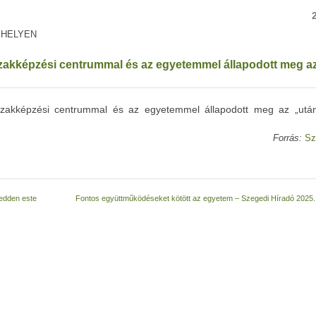
 HELYEN
 szakképzési centrummal és az egyetemmel állapodott meg a
 szakképzési centrummal és az egyetemmel állapodott meg az „után
Forrás:
Sz
kedden este
Fontos együttműködéseket kötött az egyetem – Szegedi Híradó 2025.