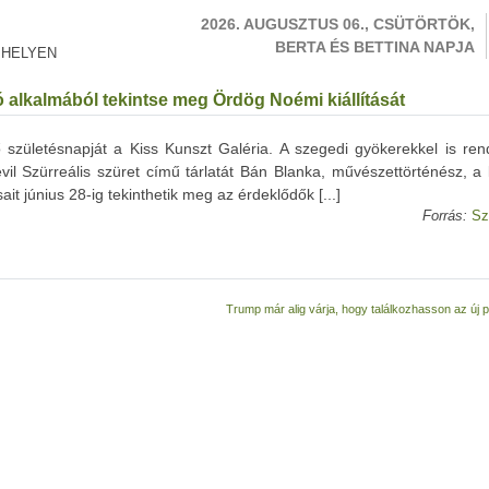
2026. AUGUSZTUS 06., CSÜTÖRTÖK,
BERTA ÉS BETTINA NAPJA
 HELYEN
ó alkalmából tekintse meg Ördög Noémi kiállítását
ső születésnapját a Kiss Kunszt Galéria. A szegedi gyökerekkel is re
Szürreális szüret című tárlatát Bán Blanka, művészettörténész, a ki
it június 28-ig tekinthetik meg az érdeklődők [...]
Forrás:
Sz
Trump már alig várja, hogy találkozhasson az új 