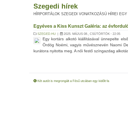
Szegedi hírek
HÍRPORTÁLOK SZEGEDI VONATKOZÁSÚ HÍREI EGY
Egyéves a Kiss Kunszt Galéria: az évfordul
SZEGED.HU
|
2025. MÁJUS 08., CSÜTÖRTÖK - 22:05
Egy kortárs alkotó kiállításával ünnepelte el
Ördög Noémi, vagyis művésznevén Naomi Devil 
kurátora nyitotta meg. A női festő színgazdag alkotása
Két autót is megrongált a Fésű utcában egy kidőlt fa