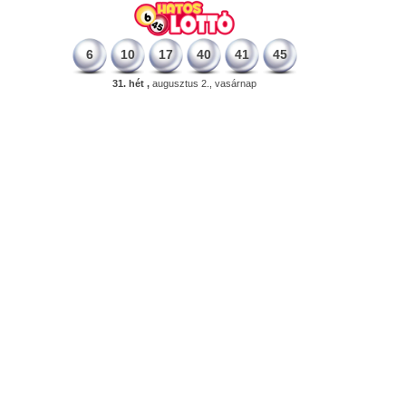
6
10
17
40
41
45
31. hét ,
augusztus 2., vasárnap