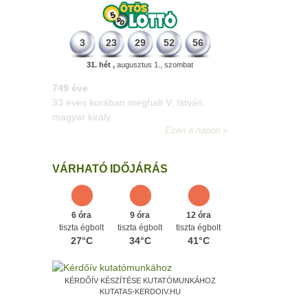
3
23
29
52
56
31. hét ,
augusztus 1., szombat
498 éve
A szávaszentdemeteri-nagyolaszi
győzelem, ahol a magyarok utoljára
győzték le a törököket Mohács előtt.
Ezen a napon
VÁRHATÓ IDŐJÁRÁS
6 óra
9 óra
12 óra
tiszta égbolt
tiszta égbolt
tiszta égbolt
27°C
34°C
41°C
KÉRDŐÍV KÉSZÍTÉSE KUTATÓMUNKÁHOZ
KUTATAS-KERDOIV.HU