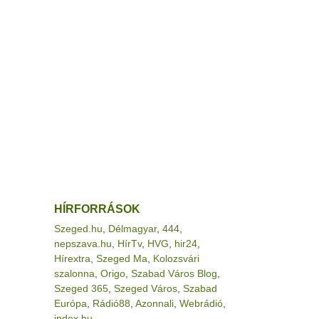
HÍRFORRÁSOK
Szeged.hu
,
Délmagyar
,
444
,
nepszava.hu
,
HírTv
,
HVG
,
hir24
,
Hírextra
,
Szeged Ma
,
Kolozsvári
szalonna
,
Origo
,
Szabad Város Blog
,
Szeged 365
,
Szeged Város
,
Szabad
Európa
,
Rádió88
,
Azonnali
,
Webrádió
,
index.hu