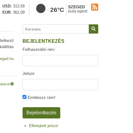
USD
313,58
SZEGED
26°C
tiszta égbolt
EUR
362,09
ndelkező
BEJELENTKEZÉS
állítás
Felhasználói név:
eged.hu
Jelszó
pápával
Emlékezz rám!
Elfelejtett jelszó