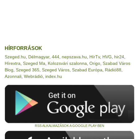
HÍRFORRÁSOK
Szeged.hu
,
Délmagyar
,
444
,
nepszava.hu
,
HírTv
,
HVG
,
hir24
,
Hírextra
,
Szeged Ma
,
Kolozsvári szalonna
,
Origo
,
Szabad Város
Blog
,
Szeged 365
,
Szeged Város
,
Szabad Európa
,
Rádió88
,
Azonnali
,
Webrádió
,
index.hu
RSS ALKALMAZÁSOK A GOOGLE PLAY-BEN