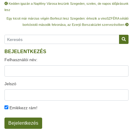
Kedden igazán a Napfény Városa leszünk Szegeden, szeles, de napos időjárásunk
lesz
Egy kicsit már március végén Borfeszt lesz Szegeden: érkezik a vinoSZFÉRA sétáló
borkóstoló második felvonása, az Ezerjó Borszaküzlet szervezésében
BEJELENTKEZÉS
Felhasználói név:
Jelszó
Emlékezz rám!