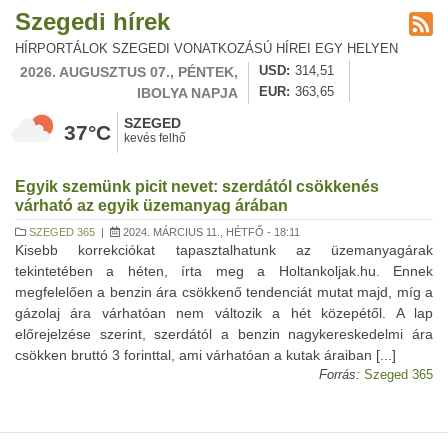
Szegedi hírek
HÍRPORTÁLOK SZEGEDI VONATKOZÁSÚ HÍREI EGY HELYEN
2026. AUGUSZTUS 07., PÉNTEK,
USD
314,51
IBOLYA NAPJA
EUR
363,65
SZEGED
37°C
kevés felhő
Egyik szemünk picit nevet: szerdától csökkenés
várható az egyik üzemanyag árában
SZEGED 365
|
2024. MÁRCIUS 11., HÉTFŐ - 18:11
Kisebb korrekciókat tapasztalhatunk az üzemanyagárak
tekintetében a héten, írta meg a Holtankoljak.hu. Ennek
megfelelően a benzin ára csökkenő tendenciát mutat majd, míg a
gázolaj ára várhatóan nem változik a hét közepétől. A lap
előrejelzése szerint, szerdától a benzin nagykereskedelmi ára
csökken bruttó 3 forinttal, ami várhatóan a kutak áraiban [...]
Forrás:
Szeged 365