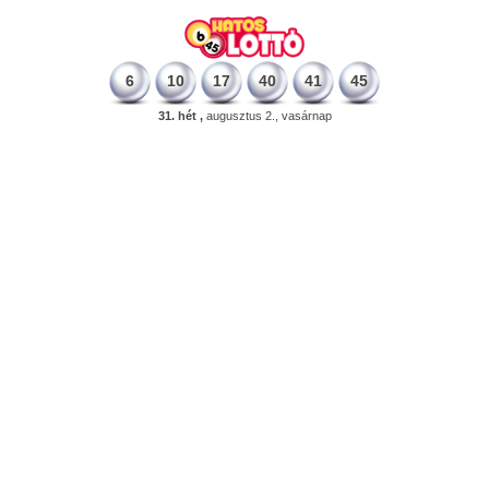
6
10
17
40
41
45
31. hét ,
augusztus 2., vasárnap