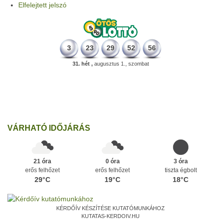
Elfelejtett jelszó
3
23
29
52
56
31. hét ,
augusztus 1., szombat
196 éve
Megszületett Kondor Gusztáv csillagász, matematikus, egyetemi
tanár, akadémikus.
Ezen a napon
VÁRHATÓ IDŐJÁRÁS
21 óra
0 óra
3 óra
erős felhőzet
erős felhőzet
tiszta égbolt
29°C
19°C
18°C
KÉRDŐÍV KÉSZÍTÉSE KUTATÓMUNKÁHOZ
KUTATAS-KERDOIV.HU