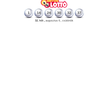
1
14
24
30
32
37
32. hét ,
augusztus 6., csütörtök