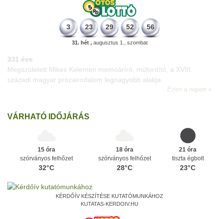
3
23
29
52
56
31. hét ,
augusztus 1., szombat
331 éve
Megszületett Mikes Kelemen memoáríró, műfordító, a XVIII.
századi magyar prózairodalom legnagyobb alakja.
Ezen a napon
VÁRHATÓ IDŐJÁRÁS
15 óra
18 óra
21 óra
szórványos felhőzet
szórványos felhőzet
tiszta égbolt
32°C
28°C
23°C
KÉRDŐÍV KÉSZÍTÉSE KUTATÓMUNKÁHOZ
KUTATAS-KERDOIV.HU