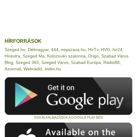
HÍRFORRÁSOK
Szeged.hu
,
Délmagyar
,
444
,
nepszava.hu
,
HírTv
,
HVG
,
hir24
,
Hírextra
,
Szeged Ma
,
Kolozsvári szalonna
,
Origo
,
Szabad Város
Blog
,
Szeged 365
,
Szeged Város
,
Szabad Európa
,
Rádió88
,
Azonnali
,
Webrádió
,
index.hu
RSS ALKALMAZÁSOK A GOOGLE PLAY-BEN