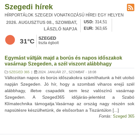
Szegedi hírek
HÍRPORTÁLOK SZEGEDI VONATKOZÁSÚ HÍREI EGY HELYEN
2026. AUGUSZTUS 08., SZOMBAT,
USD
314,51
LÁSZLÓ NAPJA
EUR
363,65
SZEGED
31°C
tiszta égbolt
Egymást váltják majd a borús és napos időszakok
vasárnap Szegeden, a szél viszont alábbhagy
SZEGED 365
|
2024. JANUÁR 27., SZOMBAT - 18:08
Változótan napos és borús időszakokra számíthatunk a hét utolsó
napján Szegeden. Jó hír, hogy a szombati viharos erejű szél
alábbhagy, illetve csapadék sem lesz valószínű vasárnap
Szegeden. A Szeged365 időjárás-jelentést a Szabó
Klímatechnika támogatja.Vasárnap az ország nagy részén sok
napsütésre készülhetünk, de elsősorban a Tiszántúlon [...]
Forrás:
Szeged 365