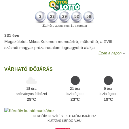
3
23
29
52
56
31. hét ,
augusztus 1., szombat
331 éve
Megszületett Mikes Kelemen memoáríró, műfordító, a XVIII.
századi magyar prózairodalom legnagyobb alakja.
Ezen a napon
VÁRHATÓ IDŐJÁRÁS
18 óra
21 óra
0 óra
szórványos felhőzet
tiszta égbolt
tiszta égbolt
29°C
23°C
19°C
KÉRDŐÍV KÉSZÍTÉSE KUTATÓMUNKÁHOZ
KUTATAS-KERDOIV.HU