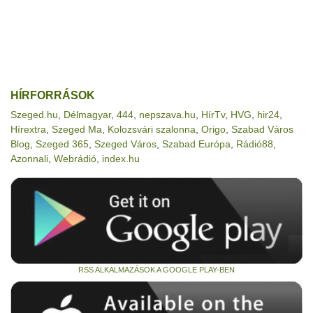
HÍRFORRÁSOK
Szeged.hu
,
Délmagyar
,
444
,
nepszava.hu
,
HírTv
,
HVG
,
hir24
,
Hírextra
,
Szeged Ma
,
Kolozsvári szalonna
,
Origo
,
Szabad Város
Blog
,
Szeged 365
,
Szeged Város
,
Szabad Európa
,
Rádió88
,
Azonnali
,
Webrádió
,
index.hu
RSS ALKALMAZÁSOK A GOOGLE PLAY-BEN