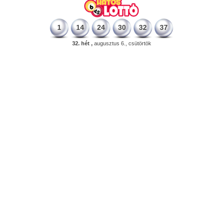
1
14
24
30
32
37
32. hét ,
augusztus 6., csütörtök