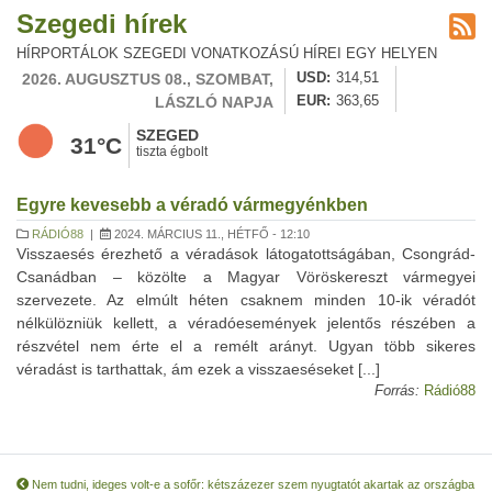
Szegedi hírek
HÍRPORTÁLOK SZEGEDI VONATKOZÁSÚ HÍREI EGY HELYEN
2026. AUGUSZTUS 08., SZOMBAT,
USD
314,51
LÁSZLÓ NAPJA
EUR
363,65
SZEGED
31°C
tiszta égbolt
Egyre kevesebb a véradó vármegyénkben
RÁDIÓ88
|
2024. MÁRCIUS 11., HÉTFŐ - 12:10
Visszaesés érezhető a véradások látogatottságában, Csongrád-
Csanádban – közölte a Magyar Vöröskereszt vármegyei
szervezete. Az elmúlt héten csaknem minden 10-ik véradót
nélkülözniük kellett, a véradóesemények jelentős részében a
részvétel nem érte el a remélt arányt. Ugyan több sikeres
véradást is tarthattak, ám ezek a visszaeséseket [...]
Forrás:
Rádió88
Nem tudni, ideges volt-e a sofőr: kétszázezer szem nyugtatót akartak az országba