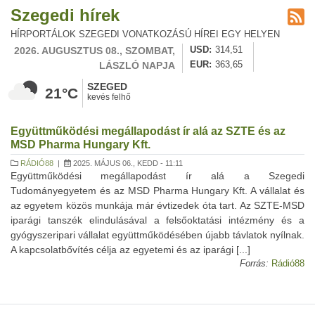
Szegedi hírek
HÍRPORTÁLOK SZEGEDI VONATKOZÁSÚ HÍREI EGY HELYEN
2026. AUGUSZTUS 08., SZOMBAT,
USD
314,51
LÁSZLÓ NAPJA
EUR
363,65
SZEGED
21°C
kevés felhő
Együttműködési megállapodást ír alá az SZTE és az
MSD Pharma Hungary Kft.
RÁDIÓ88
|
2025. MÁJUS 06., KEDD - 11:11
Együttműködési megállapodást ír alá a Szegedi
Tudományegyetem és az MSD Pharma Hungary Kft. A vállalat és
az egyetem közös munkája már évtizedek óta tart. Az SZTE-MSD
iparági tanszék elindulásával a felsőoktatási intézmény és a
gyógyszeripari vállalat együttműködésében újabb távlatok nyílnak.
A kapcsolatbővítés célja az egyetemi és az iparági [...]
Forrás:
Rádió88