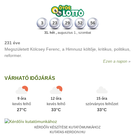
3
23
29
52
56
31. hét ,
augusztus 1., szombat
231 éve
Megszületett Kölcsey Ferenc, a Himnusz költője, kritikus, politikus,
reformer.
Ezen a napon
VÁRHATÓ IDŐJÁRÁS
9 óra
12 óra
15 óra
kevés felhő
kevés felhő
szórványos felhőzet
27°C
33°C
33°C
KÉRDŐÍV KÉSZÍTÉSE KUTATÓMUNKÁHOZ
KUTATAS-KERDOIV.HU