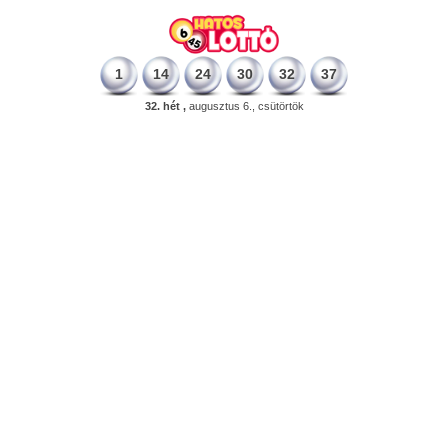
1
14
24
30
32
37
32. hét ,
augusztus 6., csütörtök