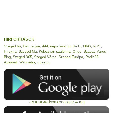
HÍRFORRÁSOK
Szeged.hu
,
Délmagyar
,
444
,
nepszava.hu
,
HírTv
,
HVG
,
hir24
,
Hírextra
,
Szeged Ma
,
Kolozsvári szalonna
,
Origo
,
Szabad Város
Blog
,
Szeged 365
,
Szeged Város
,
Szabad Európa
,
Rádió88
,
Azonnali
,
Webrádió
,
index.hu
RSS ALKALMAZÁSOK A GOOGLE PLAY-BEN