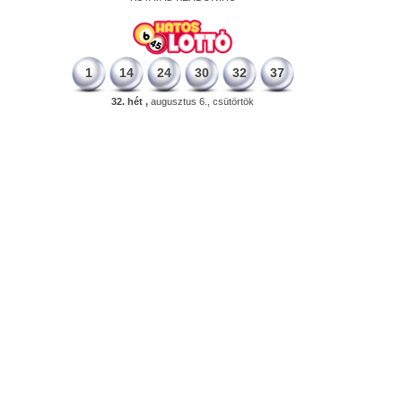
1
14
24
30
32
37
32. hét ,
augusztus 6., csütörtök