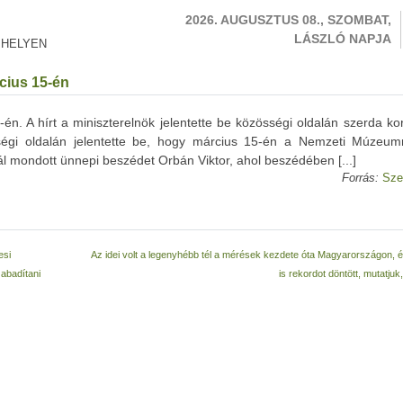
2026. AUGUSZTUS 08., SZOMBAT,
LÁSZLÓ NAPJA
 HELYEN
cius 15-én
én. A hírt a miniszterelnök jelentette be közösségi oldalán szerda ko
sségi oldalán jelentette be, hogy március 15-én a Nemzeti Múzeumn
ál mondott ünnepi beszédet Orbán Viktor, ahol beszédében [...]
Forrás:
Sze
esi
Az idei volt a legenyhébb tél a mérések kezdete óta Magyarországon,
zabadítani
is rekordot döntött, mutatju