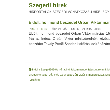
Szegedi hírek
HÍRPORTÁLOK SZEGEDI VONATKOZÁSÚ HÍREI EGY
Eldőlt, hol mond beszédet Orbán Viktor már
SZEGED 365
|
2024. MÁRCIUS 06., SZERDA - 20:08
Eldőlt, hol mond beszédet Orbán Viktor március 15-
írta az Index. Orbán Viktor miniszterelnök közö
beszédet.Tavaly Petőfi Sándor kiskőrösi szülőházán
Indul a Szeged365-ös nőnapi virágkommandó: fejest ugrottunk M
Virágoskertjébe, sőt, még az üvegbe zárt Violát is megpróbáltuk kis
(videóval)