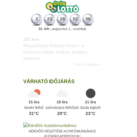
3
23
29
52
56
31. hét ,
augusztus 1., szombat
331 éve
Megszületett Mikes Kelemen
memoáríró, műfordító, a XVIII. századi
magyar prózairodalom legnagyobb
alakja.
Ezen a napon
VÁRHATÓ IDŐJÁRÁS
15 óra
18 óra
21 óra
kevés felhő
szórványos felhőzet
tiszta égbolt
31°C
29°C
23°C
KÉRDŐÍV KÉSZÍTÉSE KUTATÓMUNKÁHOZ
KUTATAS-KERDOIV.HU