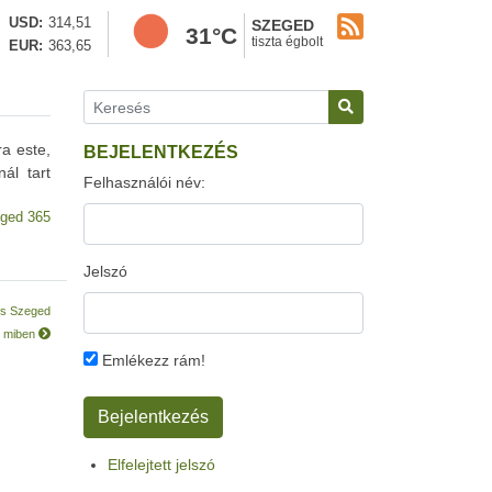
USD
314,51
SZEGED
31°C
tiszta égbolt
EUR
363,65
ra este,
BEJELENTKEZÉS
ál tart
Felhasználói név:
ged 365
Jelszó
 és Szeged
k, miben
Emlékezz rám!
Elfelejtett jelszó