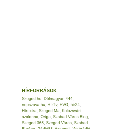
HÍRFORRÁSOK
Szeged.hu
,
Délmagyar
,
444
,
nepszava.hu
,
HírTv
,
HVG
,
hir24
,
Hírextra
,
Szeged Ma
,
Kolozsvári
szalonna
,
Origo
,
Szabad Város Blog
,
Szeged 365
,
Szeged Város
,
Szabad
Európa
,
Rádió88
,
Azonnali
,
Webrádió
,