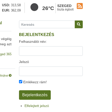
USD
313,58
SZEGED
26°C
tiszta égbolt
EUR
362,09
l
BEJELENTKEZÉS
k végéig
Felhasználói név:
 meg azt
ged 365
Jelszó
lőbújhat
Emlékezz rám!
Elfelejtett jelszó