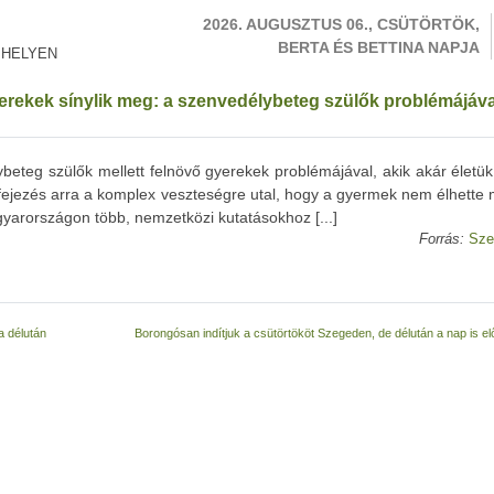
2026. AUGUSZTUS 06., CSÜTÖRTÖK,
BERTA ÉS BETTINA NAPJA
 HELYEN
yerekek sínylik meg: a szenvedélybeteg szülők problémájáva
ybeteg szülők mellett felnövő gyerekek problémájával, akik akár életü
kifejezés arra a komplex veszteségre utal, hogy a gyermek nem élhette
gyarországon több, nemzetközi kutatásokhoz [...]
Forrás:
Sze
a délután
Borongósan indítjuk a csütörtököt Szegeden, de délután a nap is e