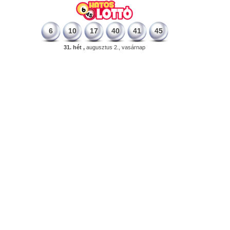
6
10
17
40
41
45
31. hét ,
augusztus 2., vasárnap