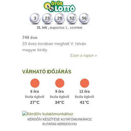
3
23
29
52
56
31. hét ,
augusztus 1., szombat
VÁRHATÓ IDŐJÁRÁS
6 óra
9 óra
12 óra
tiszta égbolt
tiszta égbolt
tiszta égbolt
27°C
34°C
41°C
KÉRDŐÍV KÉSZÍTÉSE KUTATÓMUNKÁHOZ
KUTATAS-KERDOIV.HU