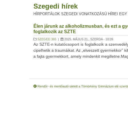
Szegedi hírek
HÍRPORTÁLOK SZEGEDI VONATKOZÁSÚ HÍREI EGY
Élen járunk az alkoholizmusban, és ezt a g
foglalkozik az SZTE
SZEGED 365
|
2025. MÁJUS 21., SZERDA - 18:09
Az SZTE-n kutatócsoport is foglalkozik a szenvedél
cipelhetik a traumáikat. Az „elveszett gyermekkor” 
a fajta gyermekkort, amely mindenkit megilletne.Ma
Rendőr- és mentőautó sietett a Tömörkény Gimnázium elé szerd