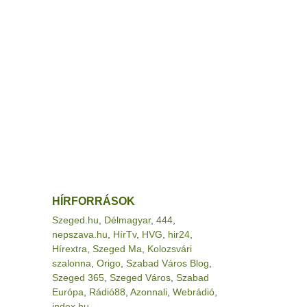
HÍRFORRÁSOK
Szeged.hu
,
Délmagyar
,
444
,
nepszava.hu
,
HírTv
,
HVG
,
hir24
,
Hírextra
,
Szeged Ma
,
Kolozsvári
szalonna
,
Origo
,
Szabad Város Blog
,
Szeged 365
,
Szeged Város
,
Szabad
Európa
,
Rádió88
,
Azonnali
,
Webrádió
,
index.hu