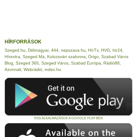
HÍRFORRÁSOK
Szeged.hu
,
Délmagyar
,
444
,
nepszava.hu
,
HírTv
,
HVG
,
hir24
,
Hírextra
,
Szeged Ma
,
Kolozsvári szalonna
,
Origo
,
Szabad Város
Blog
,
Szeged 365
,
Szeged Város
,
Szabad Európa
,
Rádió88
,
Azonnali
,
Webrádió
,
index.hu
RSS ALKALMAZÁSOK A GOOGLE PLAY-BEN