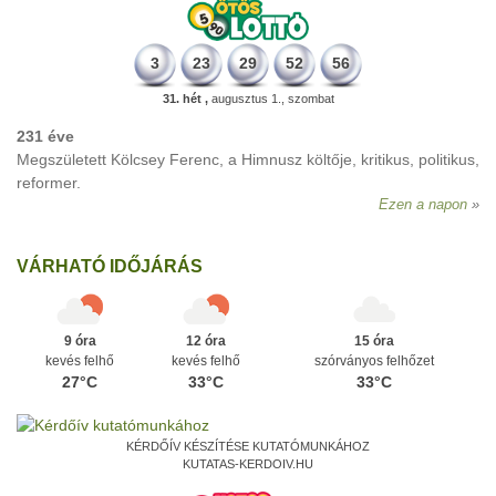
3
23
29
52
56
31. hét ,
augusztus 1., szombat
231 éve
Megszületett Kölcsey Ferenc, a Himnusz költője, kritikus, politikus,
reformer.
Ezen a napon
VÁRHATÓ IDŐJÁRÁS
9 óra
12 óra
15 óra
kevés felhő
kevés felhő
szórványos felhőzet
27°C
33°C
33°C
KÉRDŐÍV KÉSZÍTÉSE KUTATÓMUNKÁHOZ
KUTATAS-KERDOIV.HU