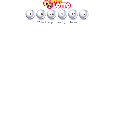
1
14
24
30
32
37
32. hét ,
augusztus 6., csütörtök