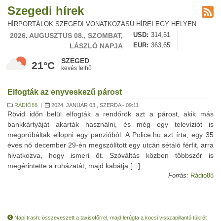
Szegedi hírek
HÍRPORTÁLOK SZEGEDI VONATKOZÁSÚ HÍREI EGY HELYEN
2026. AUGUSZTUS 08., SZOMBAT,
USD
314,51
LÁSZLÓ NAPJA
EUR
363,65
SZEGED
21°C
kevés felhő
Elfogták az enyveskezű párost
RÁDIÓ88
|
2024. JANUÁR 03., SZERDA - 09:11
Rövid időn belül elfogták a rendőrök azt a párost, akik más
bankkártyáját akarták használni, és még egy televíziót is
megpróbáltak ellopni egy panzióból. A Police.hu azt írta, egy 35
éves nő december 29-én megszólított egy utcán sétáló férfit, arra
hivatkozva, hogy ismeri őt. Szóváltás közben többször is
megérintette a ruházatát, majd kabátja [...]
Forrás:
Rádió88
Napi trash: összeveszett a taxisofőrrel, majd lerúgta a kocsi visszapillantó tükrét