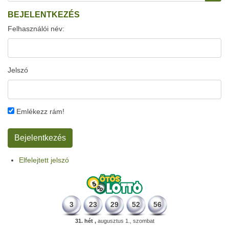
BEJELENTKEZÉS
Felhasználói név:
Jelszó
Emlékezz rám!
Elfelejtett jelszó
3
23
29
52
56
31. hét ,
augusztus 1., szombat