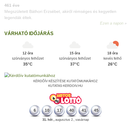
VÁRHATÓ IDŐJÁRÁS
12 óra
15 óra
18 óra
szórványos felhőzet
szórványos felhőzet
kevés felhő
35°C
37°C
26°C
KÉRDŐÍV KÉSZÍTÉSE KUTATÓMUNKÁHOZ
KUTATAS-KERDOIV.HU
6
10
17
40
41
45
31. hét ,
augusztus 2., vasárnap