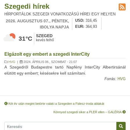
Szegedi hírek
HÍRPORTÁLOK SZEGEDI VONATKOZÁSÚ HÍREI EGY HELYEN
2026. AUGUSZTUS 07., PÉNTEK,
USD
316,45
IBOLYA NAPJA
EUR
364,93
SZEGED
31°C
kevés felhő
Elgázolt egy embert a szegedi InterCity
HVG
|
2024. ÁPRILIS 06., SZOMBAT - 21:07
A Szegedről Budapestre tartó Napfény InterCity Albertirsánál
elütött egy embert; késésekre kell számítani.
Forrás:
HVG
Két év után megint betörte valaki a Szegeden a Fidesz-iroda ablakát
Könnyed szegedi siker a PLER ellen – GALÉRIA