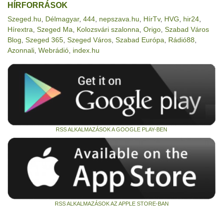
HÍRFORRÁSOK
Szeged.hu
,
Délmagyar
,
444
,
nepszava.hu
,
HírTv
,
HVG
,
hir24
,
Hírextra
,
Szeged Ma
,
Kolozsvári szalonna
,
Origo
,
Szabad Város
Blog
,
Szeged 365
,
Szeged Város
,
Szabad Európa
,
Rádió88
,
Azonnali
,
Webrádió
,
index.hu
RSS ALKALMAZÁSOK A GOOGLE PLAY-BEN
RSS ALKALMAZÁSOK AZ APPLE STORE-BAN